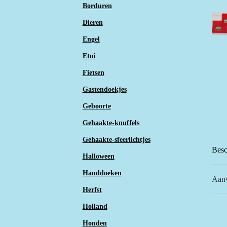
Borduren
Dieren
Engel
Etui
Fietsen
Gastendoekjes
Geboorte
Gehaakte-knuffels
Gehaakte-sfeerlichtjes
Besc
Halloween
Handdoeken
Aanv
Herfst
Holland
Honden