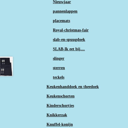
Nieuwjaar
pannenlappen
placemats
Royal-christmas-fair
slab-en-spuugdoek
SLAB-Ik eet bij....
slinger
sterren
teckels
Keukenhanddoek en theedoek
Keukenschorten
Kinderschortjes
Knikkerzak
Knuffel-konijn