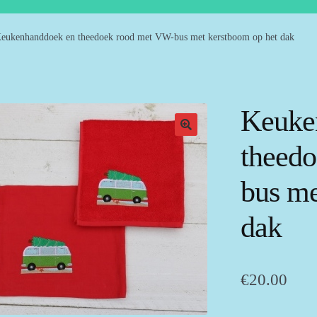
eukenhanddoek en theedoek rood met VW-bus met kerstboom op het dak
Keuke
theed
bus me
dak
€
20.00