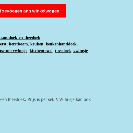
k
Toevoegen aan winkelwagen
handdoek-en-theedoek
erst
,
kerstboom
,
keuken
,
keukenhanddoek
,
nsetmetvwbusje
,
kitchentowel
,
theedoek
,
vwbusje
 een theedoek. Prijs is per set. VW busje kan ook