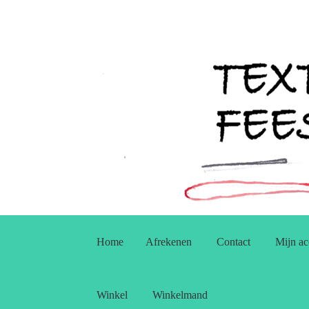
Ga
Ga
door
naar
Home
Afrekenen
Contact
Mijn ac
naar
de
navigatie
inhoud
Winkel
Winkelmand