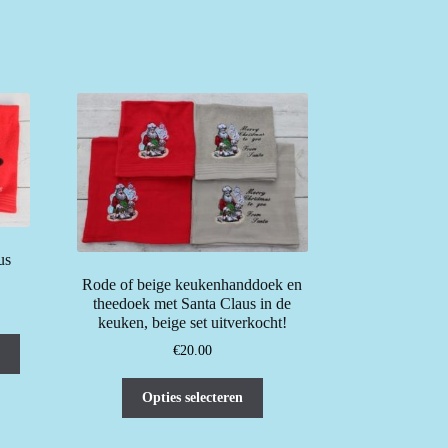
us
Rode of beige keukenhanddoek en
theedoek met Santa Claus in de
keuken, beige set uitverkocht!
€
20.00
Dit
Opties selecteren
product
heeft