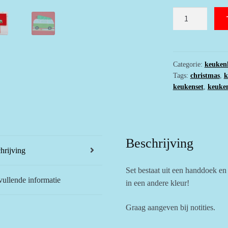
Keukenhanddoe
en
theedoek
rood
met
Categorie:
keuken
Tags:
christmas
,
k
VW-
keukenset
,
keuke
bus
met
kerstboom
op
Beschrijving
het
hrijving
dak
aantal
Set bestaat uit een handdoek en
ullende informatie
in een andere kleur!
Graag aangeven bij notities.