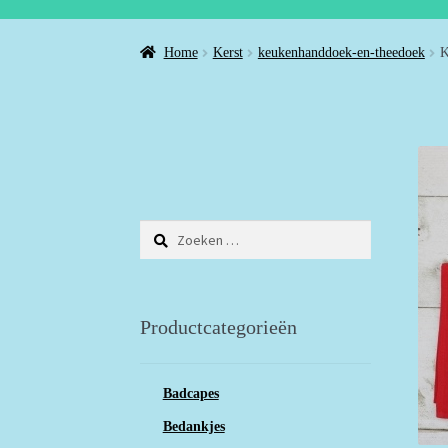
Home
Kerst
keukenhanddoek-en-theedoek
K
Zoeken
naar:
Productcategorieën
Badcapes
Bedankjes