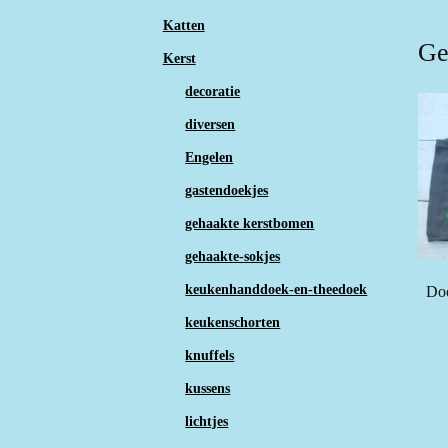
Katten
Ge
Kerst
decoratie
diversen
Engelen
gastendoekjes
gehaakte kerstbomen
gehaakte-sokjes
keukenhanddoek-en-theedoek
Doo
keukenschorten
knuffels
kussens
lichtjes