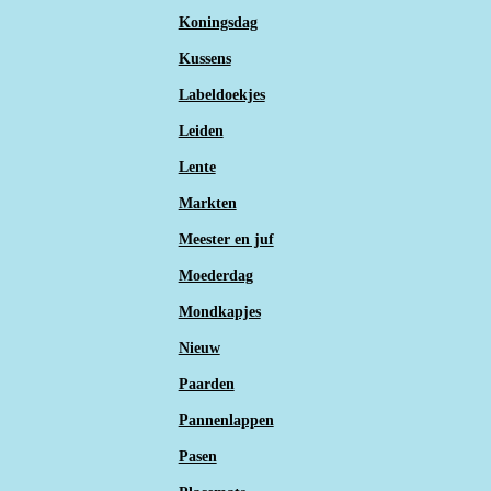
Koningsdag
Kussens
Labeldoekjes
Leiden
Lente
Markten
Meester en juf
Moederdag
Mondkapjes
Nieuw
Paarden
Pannenlappen
Pasen