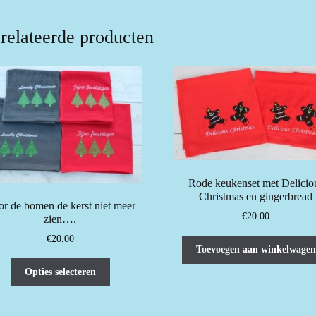
relateerde producten
Rode keukenset met Delicio
Christmas en gingerbread
r de bomen de kerst niet meer
€
20.00
zien….
€
20.00
Toevoegen aan winkelwagen
Dit
Opties selecteren
product
heeft
meerdere