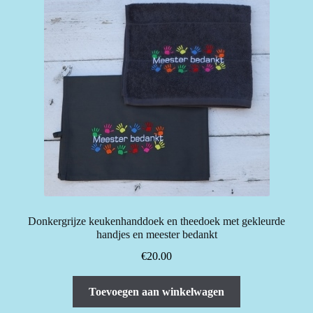
Deze
optie
kan
gekozen
worden
op
de
productpagina
Donkergrijze keukenhanddoek en theedoek met gekleurde
handjes en meester bedankt
€
20.00
Toevoegen aan winkelwagen