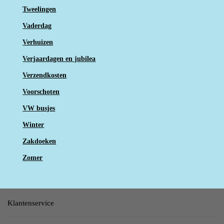
Tweelingen
Vaderdag
Verhuizen
Verjaardagen en jubilea
Verzendkosten
Voorschoten
VW busjes
Winter
Zakdoeken
Zomer
Klantenservice