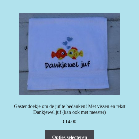
meerdere
variaties.
Deze
optie
kan
gekozen
worden
op
de
productpagina
Gastendoekje om de juf te bedanken! Met vissen en tekst
Dankjewel juf (kan ook met meester)
€
14.00
Dit
Opties selecteren