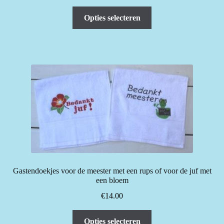
Dit
Opties selecteren
product
heeft
meerdere
variaties.
Deze
optie
kan
gekozen
worden
op
de
productpagina
Gastendoekjes voor de meester met een rups of voor de juf met
een bloem
€
14.00
Dit
Opties selecteren