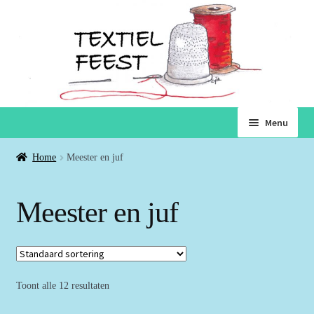
Ga
Ga
Menu
door
naar
naar
de
Home
Home
Meester en juf
navigatie
inhoud
Subme
Winkel
Meester en juf
uitvou
Winkelmand
Voorwaarden
Toont alle 12 resultaten
Over ons