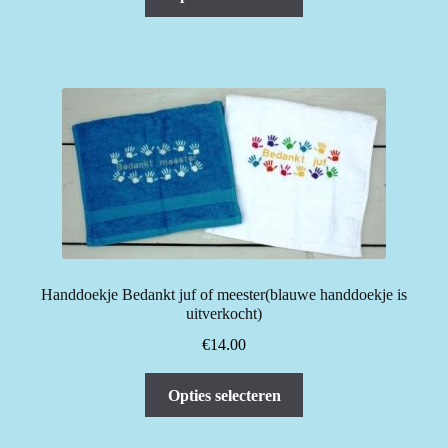
product
heeft
meerdere
variaties.
Deze
optie
kan
gekozen
worden
op
de
productpagina
Handdoekje Bedankt juf of meester(blauwe handdoekje is
uitverkocht)
€
14.00
Dit
Opties selecteren
product
heeft