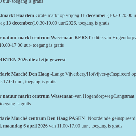
0 uur- toegang is gratis
stmarkt Haarlem-
Grote markt op vrijdag
11 december
(10.30-20.00 u
dag
13 december
(10.30-19.00 uur)2026, toegang is gratis
r natuur markt centrum Wassenaar
KERST
editie-van Hogendorpw
10.00-17.00 uur- toegang is gratis
RKTEN 202
6
die al zijn geweest
Marie Marché Den Haag
-Lange Vijverberg/Hofvijver-geïnspireerd o
0-17.00 uur , toegang is gratis
r natuur markt centrum Wassenaar
-van Hogendorpweg/Langstraat 
toegang is gratis
Marie Marché centrum Den Haag PASEN
-Noordeinde-geïnspireerd
l, maandag 6 april 2026
van 11.00-17.00 uur , toegang is gratis