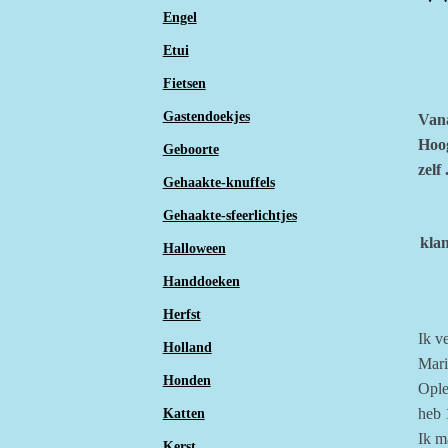
Engel
Etui
Fietsen
Gastendoekjes
Vana
Hoog
Geboorte
zelf
Gehaakte-knuffels
Gehaakte-sfeerlichtjes
klan
Halloween
Handdoeken
Herfst
Ik v
Holland
Mari
Honden
Ople
heb 
Katten
Ik m
Kerst