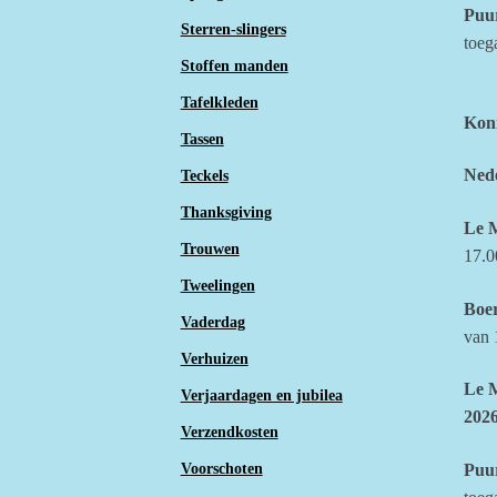
Puu
Sterren-slingers
toega
Stoffen manden
Tafelkleden
Kon
Tassen
Nede
Teckels
Thanksgiving
Le M
Trouwen
17.00
Tweelingen
Boer
Vaderdag
van 
Verhuizen
Le 
Verjaardagen en jubilea
202
Verzendkosten
Puu
Voorschoten