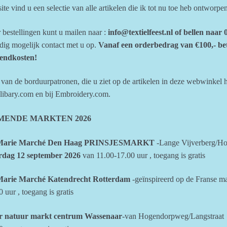
ite vind u een selectie van alle artikelen die ik tot nu toe heb ontworp
 bestellingen kunt u mailen naar :
info@textielfeest.nl of bellen naa
dig mogelijk contact met u op.
Vanaf een orderbedrag van €100,- be
endkosten!
 van de borduurpatronen, die u ziet op de artikelen in deze webwinkel h
ibary.com en bij Embroidery.com.
MENDE MARKTEN 2026
Marie Marché Den Haag PRINSJESMARKT
-Lange Vijverberg/Hof
rdag 12 september 2026
van 11.00-17.00 uur , toegang is gratis
Marie Marché Katendrecht Rotterdam
-geïnspireerd op de Franse m
 uur , toegang is gratis
r natuur markt centrum Wassenaar
-van Hogendorpweg/Langstraat 