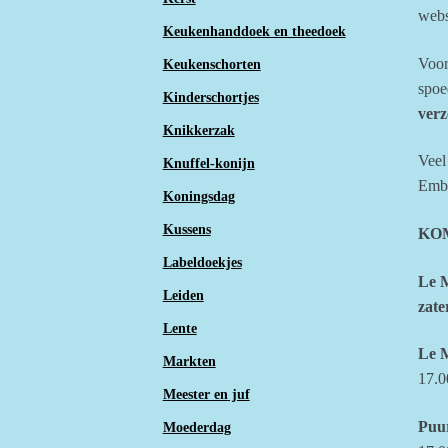
webs
Keukenhanddoek en theedoek
Voor
Keukenschorten
spoe
Kinderschortjes
verz
Knikkerzak
Veel
Knuffel-konijn
Embl
Koningsdag
Kussens
KO
Labeldoekjes
Le 
Leiden
zate
Lente
Le 
Markten
17.00
Meester en juf
Puu
Moederdag