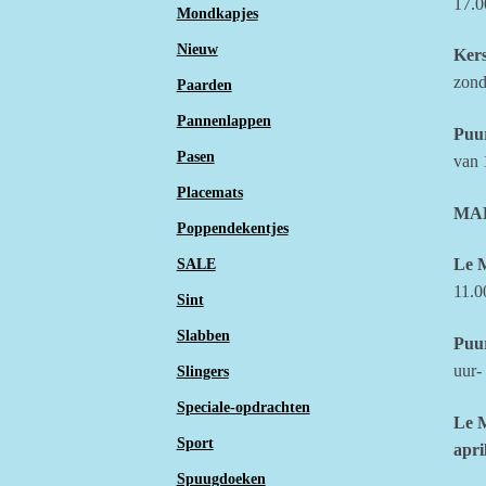
17.0
Mondkapjes
Nieuw
Ker
zon
Paarden
Pannenlappen
Puu
Pasen
van 
Placemats
MA
Poppendekentjes
Le 
SALE
11.0
Sint
Slabben
Puu
uur- 
Slingers
Speciale-opdrachten
Le 
Sport
apri
Spuugdoeken