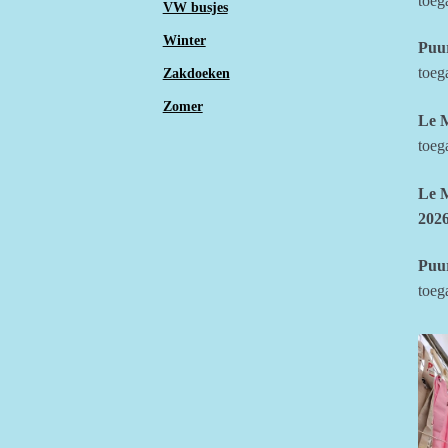
toega
VW busjes
Winter
Puu
toega
Zakdoeken
Zomer
Le 
toega
Le 
202
Puu
toega