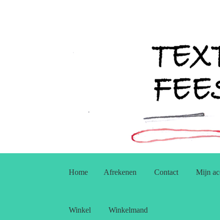
Ga
Ga
door
naar
Home
Afrekenen
Contact
Mijn ac
naar
de
navigatie
inhoud
Winkel
Winkelmand