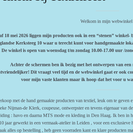
Welkom in mijn webwinkel 
f 18 mei 2026 liggen mijn producten ook in een “stenen” winkel- b
landse Kerksteeg 10 waar u terecht kunt voor handgemaakte loka
 . De winkel is open van woensdag t/m zondag 10.00-17.00 uur /zon
Achter de schermen ben ik bezig met het ontwerpen van een
tvriendelijker! Dit vraagt veel tijd en de webwinkel gaat er ook c
voor mijn vaste klanten maar ik hoop dat het voor u wa
erkoop met de hand gemaakte producten van textiel, leuk om te geven e
eke Nijman-de Klerk, coupeuse, ontwerpster en tevens eigenaar van d
iding : havo en daarna MTS mode en kleding in Den Haag. Ik ben in he
10 jaar gewerkt in een vermaak-atelier in Leiden , voor een exclusiev
aak alles op bestelling , heb geen voorraden kant en klare producten m