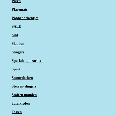
Pasen
Placemats
Poppendekentjes
SALE
Sint
Slabben
Slingers
Speciale-opdrachten
Sport
Spuugdoeken
Sterren-slingers
Stoffen manden
Tafelkleden
Tassen