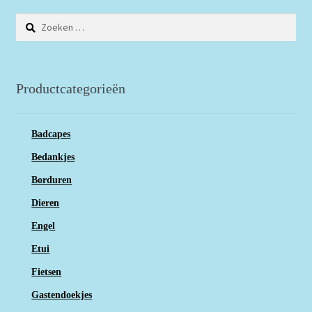
Zoeken
naar:
Productcategorieën
Badcapes
Bedankjes
Borduren
Dieren
Engel
Etui
Fietsen
Gastendoekjes