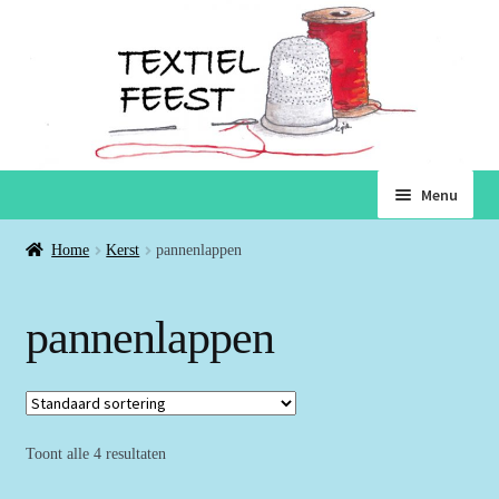
Ga
Ga
Menu
door
naar
naar
de
Home
Home
Kerst
pannenlappen
navigatie
inhoud
Subme
Winkel
pannenlappen
uitvou
Winkelmand
Voorwaarden
Toont alle 4 resultaten
Over ons