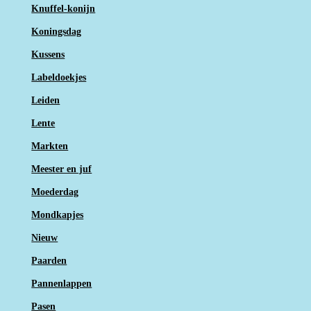
Knuffel-konijn
Koningsdag
Kussens
Labeldoekjes
Leiden
Lente
Markten
Meester en juf
Moederdag
Mondkapjes
Nieuw
Paarden
Pannenlappen
Pasen