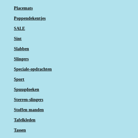
Placemats
Poppendekentjes
SALE
Sint
Slabben
Slingers
Speciale-opdrachten
Sport
Spuugdoeken
Sterren-slingers
Stoffen manden
Tafelkleden
Tassen