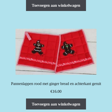
was:
is:
Toevoegen aan winkelwagen
€18.00.
€16.00.
Pannenlappen rood met ginger bread en achterkant geruit
€
16.00
Toevoegen aan winkelwagen