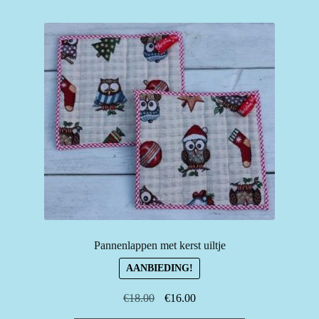
Pannenlappen met kerst uiltje
AANBIEDING!
Oorspronkelijke
Huidige
€
18.00
€
16.00
prijs
prijs