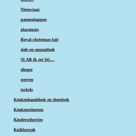
Nieuwjaar
pannenlappen
placemats
Royal-christmas-fair
slab-en-spuugdoek
SLAB-Ik eet bij....
slinger
sterren
teckels
Keukenhanddoek en theedoek
Keukenschorten
Kinderschortjes
Knikkerzak