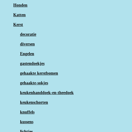
Honden
Katten
Kerst
decoratie
diversen
Engelen
gastendoekjes
gehaakte kerstbomen
gehaakte-sokjes
keukenhanddoek-en-theedoek
keukenschorten
knuffels
kussens
lichtjes