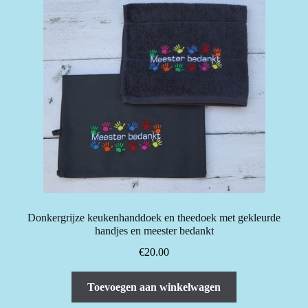
Deze
optie
kan
gekozen
worden
op
de
productpagina
Donkergrijze keukenhanddoek en theedoek met gekleurde
handjes en meester bedankt
€
20.00
Toevoegen aan winkelwagen