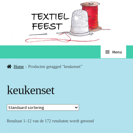
Ga
Ga
Menu
door
naar
naar
de
Home
Home
Producten getagged “keukenset”
navigatie
inhoud
Subme
Winkel
keukenset
uitvou
Winkelmand
Voorwaarden
Resultaat 1–12 van de 172 resultaten wordt getoond
Over ons