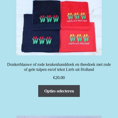
Donkerblauwe of rode keukenhanddoek en theedoek met rode
of gele tulpen en/of tekst Liefs uit Holland
€
20.00
Dit
Opties selecteren
product
heeft
meerdere
variaties.