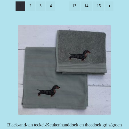
1
2
3
4
…
13
14
15
Black-and-tan teckel-Keukenhanddoek en theedoek grijs/groen