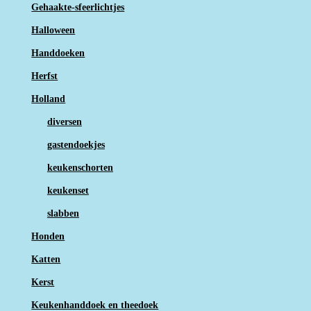
Gehaakte-sfeerlichtjes
Halloween
Handdoeken
Herfst
Holland
diversen
gastendoekjes
keukenschorten
keukenset
slabben
Honden
Katten
Kerst
Keukenhanddoek en theedoek