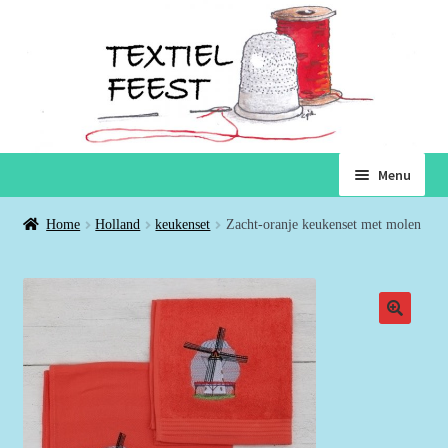
Ga
Ga
Menu
door
naar
naar
de
Home
Home
Holland
keukenset
Zacht-oranje keukenset met molen
navigatie
inhoud
Subme
Winkel
uitvou
Winkelmand
Voorwaarden
Over ons