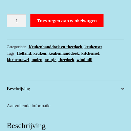
Zacht-
Toevoegen aan winkelwagen
oranje
keukenset
met
molen
Categorieën:
Keukenhanddoek en theedoek
,
keukenset
Tags:
Holland
,
keuken
,
keukenhanddoek
,
kitchenset
,
aantal
kitchentowel
,
molen
,
oranje
,
theedoek
,
windmill
Beschrijving
Aanvullende informatie
Beschrijving