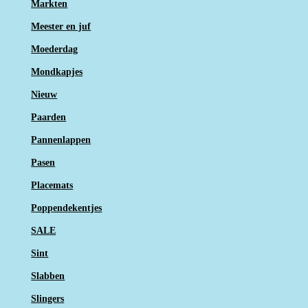
Markten
Meester en juf
Moederdag
Mondkapjes
Nieuw
Paarden
Pannenlappen
Pasen
Placemats
Poppendekentjes
SALE
Sint
Slabben
Slingers