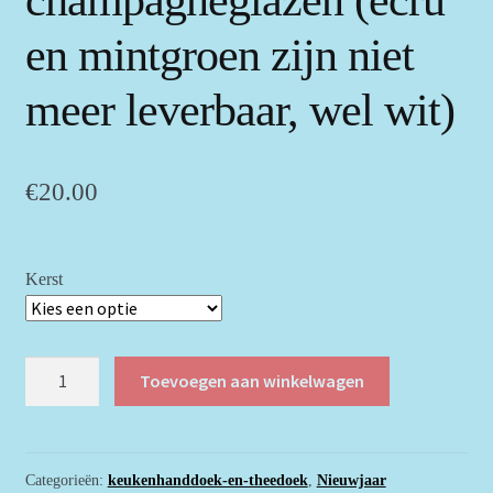
en mintgroen zijn niet
meer leverbaar, wel wit)
€
20.00
Kerst
Voor
Toevoegen aan winkelwagen
in
de
keuken
zwart
Categorieën:
keukenhanddoek-en-theedoek
,
Nieuwjaar