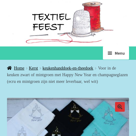
Ga
Ga
Menu
door
naar
naar
de
Home
Home
Kerst
keukenhanddoek-en-theedoek
Voor in de
navigatie
inhoud
keuken zwart of mintgroen met Happy New Year en champagneglazen
Subme
(ecru en mintgroen zijn niet meer leverbaar, wel wit)
Winkel
uitvou
Winkelmand
Voorwaarden
Over ons