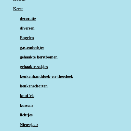
Kerst
decoratie
diversen
Engelen
gastendoekjes
gehaakte kerstbomen
gehaakte-sokjes
keukenhanddoek-en-theedoek
keukenschorten
knuffels
kussens
lichtjes
Nieuwjaar