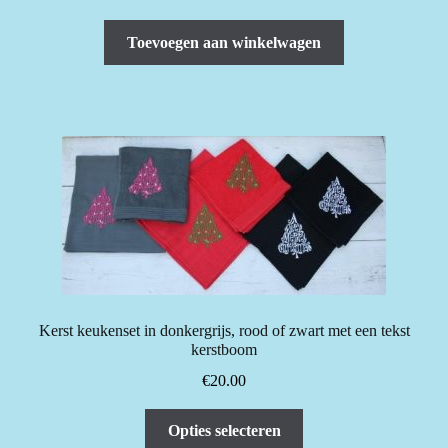
Toevoegen aan winkelwagen
Kerst keukenset in donkergrijs, rood of zwart met een tekst
kerstboom
€
20.00
Dit
Opties selecteren
product