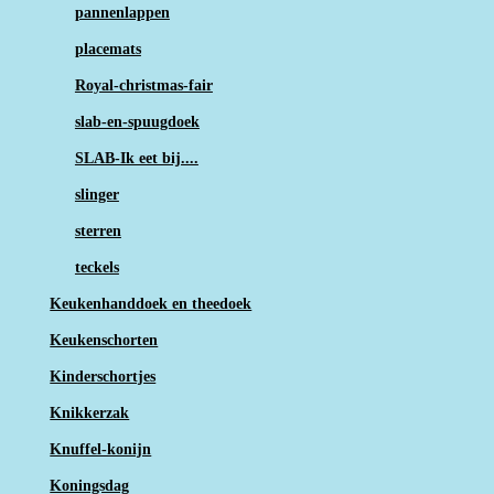
pannenlappen
placemats
Royal-christmas-fair
slab-en-spuugdoek
SLAB-Ik eet bij....
slinger
sterren
teckels
Keukenhanddoek en theedoek
Keukenschorten
Kinderschortjes
Knikkerzak
Knuffel-konijn
Koningsdag