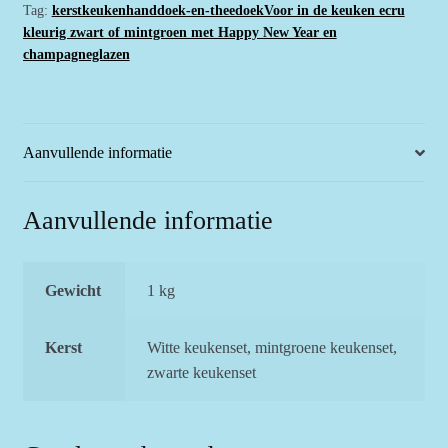
Tag:
kerstkeukenhanddoek-en-theedoekVoor in de keuken ecru
of
kleurig zwart of mintgroen met Happy New Year en
mintgroen
champagneglazen
met
Happy
New
Year
Aanvullende informatie
en
champagneglazen
(ecru
Aanvullende informatie
en
mintgroen
zijn
Gewicht
1 kg
niet
meer
Kerst
Witte keukenset, mintgroene keukenset,
leverbaar,
zwarte keukenset
wel
wit)
aantal