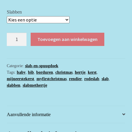
Slabben
Slab
Toevoegen aan winkelwagen
rood
voor
baby's
eerste
Categorie:
slab-en-spuugdoek
Tags:
baby
,
bib
,
borduren
,
christmas
,
hertje
,
kerst
,
kerst
mijneerstekerst
,
myfirstchristmas
,
rendier
,
rodeslab
,
slab
,
-
slabben
,
slabmethertje
met
hertje
aantal
Aanvullende informatie