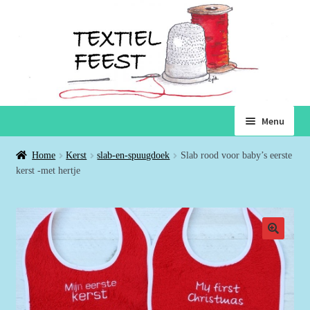
Ga
Ga
Menu
door
naar
naar
de
Home
Home
Kerst
slab-en-spuugdoek
Slab rood voor baby’s eerste
navigatie
inhoud
kerst -met hertje
Subme
Winkel
uitvou
Winkelmand
Voorwaarden
Over ons