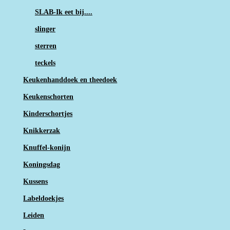
SLAB-Ik eet bij....
slinger
sterren
teckels
Keukenhanddoek en theedoek
Keukenschorten
Kinderschortjes
Knikkerzak
Knuffel-konijn
Koningsdag
Kussens
Labeldoekjes
Leiden