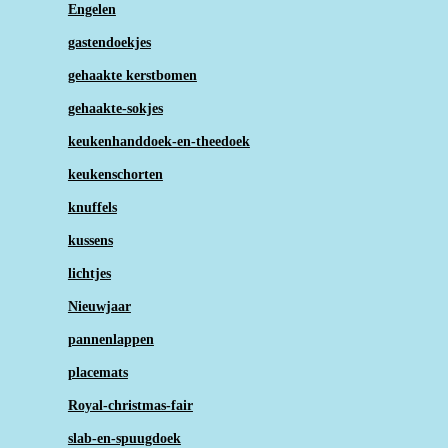
Engelen
gastendoekjes
gehaakte kerstbomen
gehaakte-sokjes
keukenhanddoek-en-theedoek
keukenschorten
knuffels
kussens
lichtjes
Nieuwjaar
pannenlappen
placemats
Royal-christmas-fair
slab-en-spuugdoek