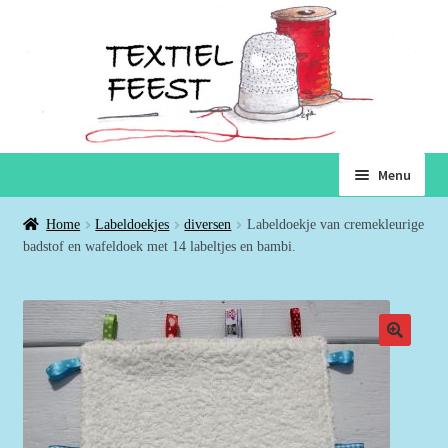
Ga
Ga
Menu
door
naar
naar
de
Home
Home
Labeldoekjes
diversen
Labeldoekje van cremekleurige
navigatie
inhoud
badstof en wafeldoek met 14 labeltjes en bambi.
Subme
Winkel
uitvou
Winkelmand
Voorwaarden
Over ons