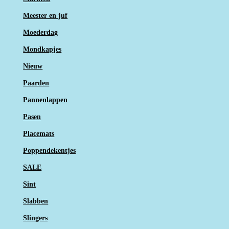
Meester en juf
Moederdag
Mondkapjes
Nieuw
Paarden
Pannenlappen
Pasen
Placemats
Poppendekentjes
SALE
Sint
Slabben
Slingers