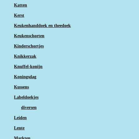
Katten
Kerst
Keukenhanddoek en theedoek
Keukenschorten
Kinderschortjes
Knikkerzak
Knuffel-konijn
Koningsdag
Kussens
Labeldoekjes
diversen
Leiden
Lente
Markten