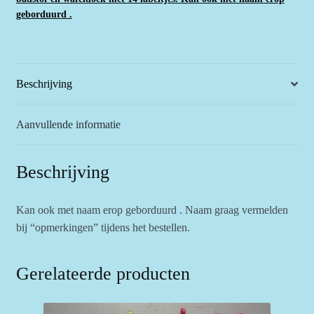
met
geborduurd .
14
labeltjes
en
bambi.
Beschrijving
aantal
Aanvullende informatie
Beschrijving
Kan ook met naam erop geborduurd . Naam graag vermelden
bij “opmerkingen” tijdens het bestellen.
Gerelateerde producten