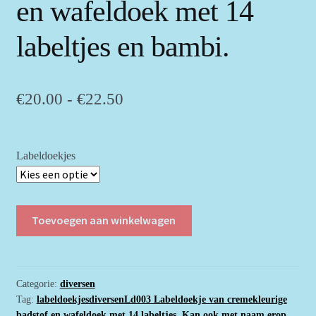
en wafeldoek met 14
labeltjes en bambi.
Prijsklasse:
€
20.00
-
€
22.50
€20.00
tot
Labeldoekjes
€22.50
Labeldoekje
Toevoegen aan winkelwagen
van
cremekleurige
badstof
en
Categorie:
diversen
Tag:
labeldoekjesdiversenLd003 Labeldoekje van cremekleurige
wafeldoek
badstof en wafeldoek met 14 labeltjes. Kan ook met naam erop