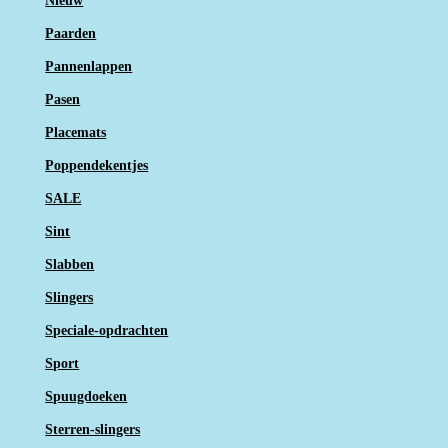
Nieuw
Paarden
Pannenlappen
Pasen
Placemats
Poppendekentjes
SALE
Sint
Slabben
Slingers
Speciale-opdrachten
Sport
Spuugdoeken
Sterren-slingers