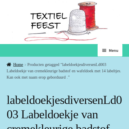
Ga
Ga
Menu
door
naar
naar
de
Home
Home
Producten getagged “labeldoekjesdiversenLd003
navigatie
inhoud
Labeldoekje van cremekleurige badstof en wafeldoek met 14 labeltjes.
Subme
Kan ook met naam erop geborduurd .”
Winkel
uitvou
Winkelmand
labeldoekjesdiversenLd0
Voorwaarden
03 Labeldoekje van
cremekleurige badstof
Over ons