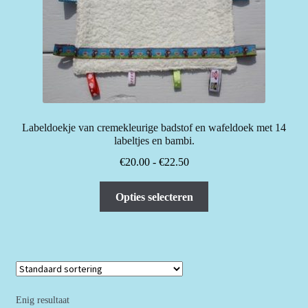
Labeldoekje van cremekleurige badstof en wafeldoek met 14
labeltjes en bambi.
Prijsklasse:
€
20.00
-
€
22.50
€20.00
Dit
tot
Opties selecteren
product
€22.50
heeft
meerdere
variaties.
Deze
optie
Enig resultaat