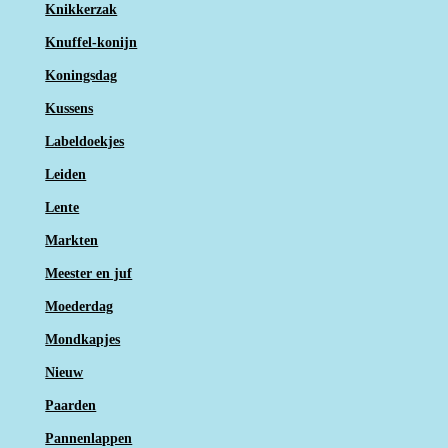
Knikkerzak
Knuffel-konijn
Koningsdag
Kussens
Labeldoekjes
Leiden
Lente
Markten
Meester en juf
Moederdag
Mondkapjes
Nieuw
Paarden
Pannenlappen