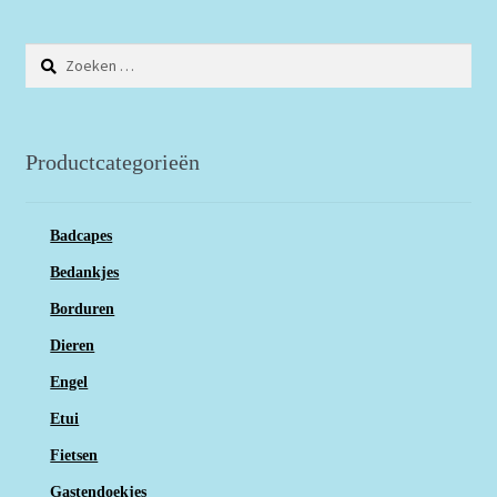
Zoeken
naar:
Productcategorieën
Badcapes
Bedankjes
Borduren
Dieren
Engel
Etui
Fietsen
Gastendoekjes