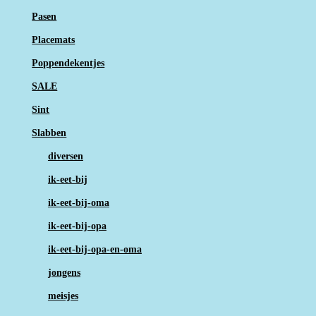
Pasen
Placemats
Poppendekentjes
SALE
Sint
Slabben
diversen
ik-eet-bij
ik-eet-bij-oma
ik-eet-bij-opa
ik-eet-bij-opa-en-oma
jongens
meisjes