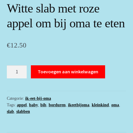
Witte slab met roze
appel om bij oma te eten
€
12.50
Witte
Toevoegen aan winkelwagen
slab
met
roze
appel
Categorie:
ik-eet-bij-oma
Tags:
appel
,
baby
,
bib
,
borduren
,
ikeetbijoma
,
kleinkind
,
oma
,
om
slab
,
slabben
bij
oma
te