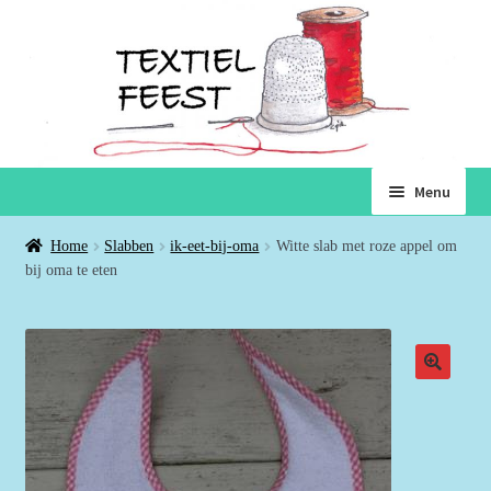
Ga
Ga
Menu
door
naar
naar
de
Home
Home
Slabben
ik-eet-bij-oma
Witte slab met roze appel om
navigatie
inhoud
bij oma te eten
Subme
Winkel
uitvou
Winkelmand
Voorwaarden
Over ons