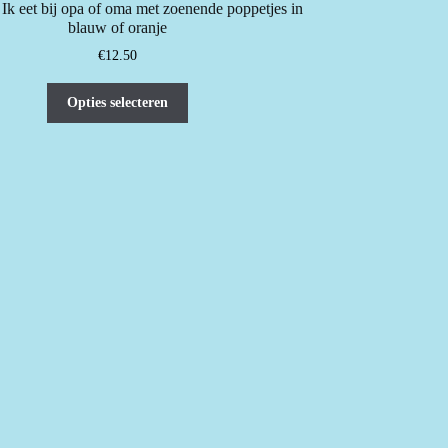
: Ik eet bij opa of oma met zoenende poppetjes in
blauw of oranje
€
12.50
Dit
Opties selecteren
product
heeft
meerdere
variaties.
Deze
optie
kan
gekozen
worden
op
de
productpagina