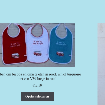
gekozen
worden
op
de
productpagina
ben om bij opa en oma te eten in rood, wit of turquoise
met een VW busje in rood
€
12.50
Dit
Opties selecteren
product
heeft