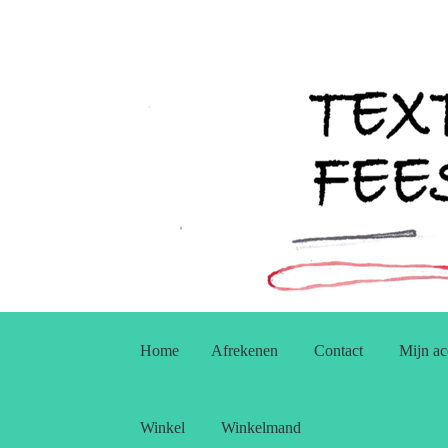
Ga
Ga
door
naar
Home
Afrekenen
Contact
Mijn ac
naar
de
navigatie
inhoud
Winkel
Winkelmand