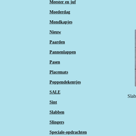
Meester en juf
Moederdag
Mondkapjes
Nieuw
Paarden
Pannenlappen
Pasen
Placemats
Poppendekentjes
SALE
Slab
Sint
Slabben
Slingers
Speciale-opdrachten