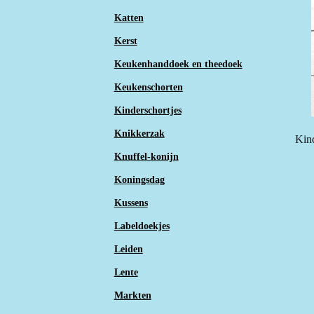
Katten
Kerst
Keukenhanddoek en theedoek
Keukenschorten
Kinderschortjes
Knikkerzak
Kind
Knuffel-konijn
Koningsdag
Kussens
Labeldoekjes
Leiden
Lente
Markten