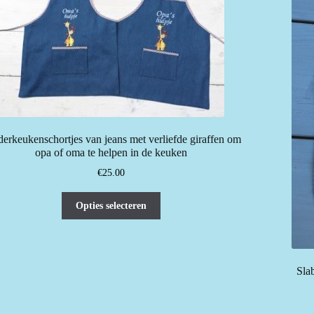
erkeukenschortjes van jeans met verliefde giraffen om
opa of oma te helpen in de keuken
€
25.00
Dit
Opties selecteren
product
heeft
meerdere
variaties.
Slab
Deze
optie
kan