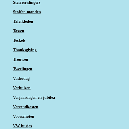
Sterren-slingers
Stoffen manden
Tafelkleden
Tassen
Teckels
Thanksgiving
Trouwen
Tweelingen
Vaderdag
Verhuizen
Verjaardagen en jubilea
Verzendkosten
Voorschoten
VW busjes