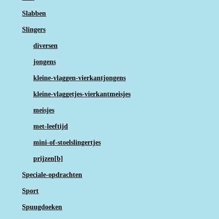
Slabben
Slingers
diversen
jongens
kleine-vlaggen-vierkantjongens
kleine-vlaggetjes-vierkantmeisjes
meisjes
met-leeftijd
mini-of-stoelslingertjes
prijzen[b]
Speciale-opdrachten
Sport
Spuugdoeken