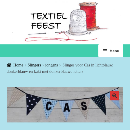
Ga
Ga
Menu
door
naar
naar
de
Home
Home
Slingers
jongens
Slinger voor Cas in lichtblauw,
navigatie
inhoud
donkerblauw en kaki met donkerblauwe letters
Subme
Winkel
uitvou
Winkelmand
Voorwaarden
Over ons