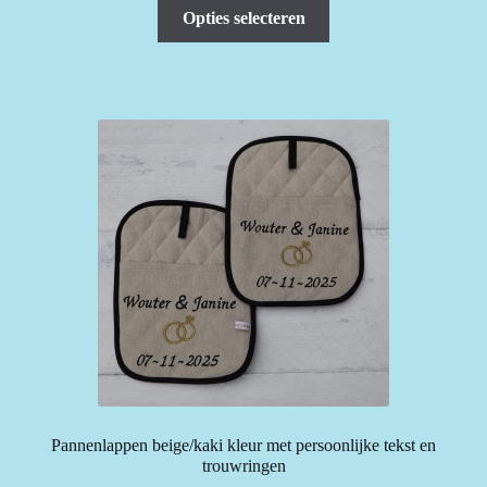
Dit
tot
Opties selecteren
product
€22.50
heeft
meerdere
variaties.
Deze
optie
kan
gekozen
worden
op
de
productpagina
Pannenlappen beige/kaki kleur met persoonlijke tekst en
trouwringen