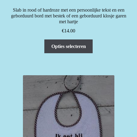
Slab in rood of hardroze met een persoonlijke tekst en een
geborduurd bord met bestek of een geborduurd klosje garen
met hartje
€
14.00
Dit
Opties selecteren
product
heeft
meerdere
variaties.
Deze
optie
kan
gekozen
worden
op
de
productpagina