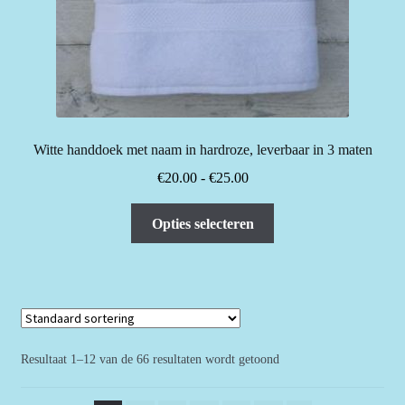
Witte handdoek met naam in hardroze, leverbaar in 3 maten
Prijsklasse:
€
20.00
-
€
25.00
€20.00
Dit
tot
Opties selecteren
product
€25.00
heeft
meerdere
variaties.
Deze
optie
Resultaat 1–12 van de 66 resultaten wordt getoond
kan
gekozen