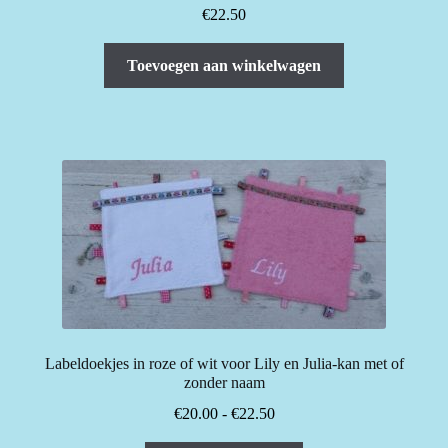
€
22.50
Toevoegen aan winkelwagen
Labeldoekjes in roze of wit voor Lily en Julia-kan met of
zonder naam
Prijsklasse:
€
20.00
-
€
22.50
€20.00