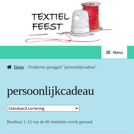
Ga
Ga
Menu
door
naar
naar
de
Home
Home
Producten getagged “persoonlijkcadeau”
navigatie
inhoud
Subme
Winkel
persoonlijkcadeau
uitvou
Winkelmand
Voorwaarden
Resultaat 1–12 van de 66 resultaten wordt getoond
Over ons