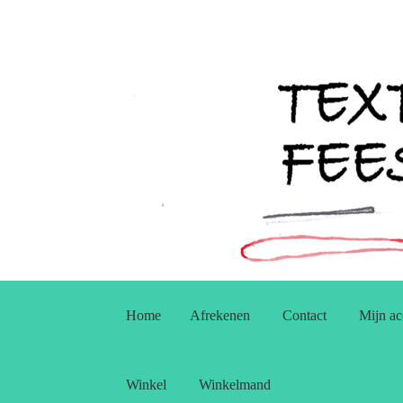
Ga
Ga
door
naar
Home
Afrekenen
Contact
Mijn ac
naar
de
navigatie
inhoud
Winkel
Winkelmand