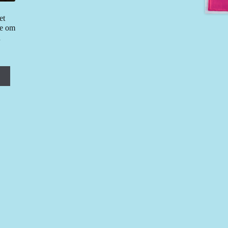
et
je om
n