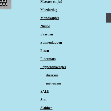
Meester en juf
Moederdag
Mondkapjes
Nieuw
Paarden
Pannenlappen
Pasen
Placemats
Poppendekentjes
diversen
met-naam
SALE
Sint
Slabben