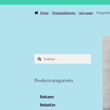
Home
Poppendekentjes
met-naam
Poppendek
Zoeken
naar:
Productcategorieën
Badcapes
Bedankjes