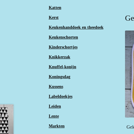
Katten
Ge
Kerst
Keukenhanddoek en theedoek
Keukenschorten
Kinderschortjes
Knikkerzak
Knuffel-konijn
Koningsdag
Kussens
Labeldoekjes
Leiden
Lente
Markten
Gel