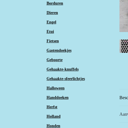
Borduren
Dieren
Engel
Etui
Fietsen
Gastendoekjes
Geboorte
Gehaakte-knuffels
Gehaakte-sfeerlichtjes
Halloween
Besc
Handdoeken
Herfst
Aanv
Holland
Honden