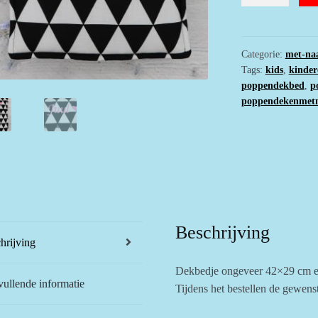
tweedelig
zwart
wit
met
Categorie:
met-n
Tags:
kids
,
kinder
naam
poppendekbed
,
p
en
poppendekenmet
hartje
aantal
Beschrijving
hrijving
Dekbedje ongeveer 42×29 cm e
ullende informatie
Tijdens het bestellen de gewens