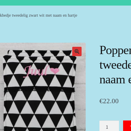
bedje tweedelig zwart wit met naam en hartje
Poppe
tweede
naam e
€
22.00
Poppendekbedje