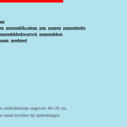
aam
en
,
persoonlijkcadeau
,
pop
,
poppen
,
poppenbedje
,
oppendekbedzwartwit
,
poppendeken
,
naam
,
speelgoed
n onderdekentje ongeveer 46×28 cm.
te naam invullen bij opmerkingen.