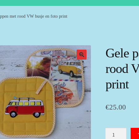
ppen met rood VW busje en foto print
Gele 
rood V
print
€
25.00
Gele