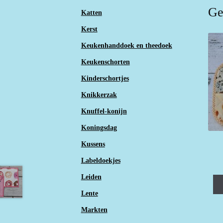
Ge
Katten
Kerst
Keukenhanddoek en theedoek
Keukenschorten
Kinderschortjes
Knikkerzak
Knuffel-konijn
Koningsdag
Kussens
Labeldoekjes
Leiden
Lente
Markten