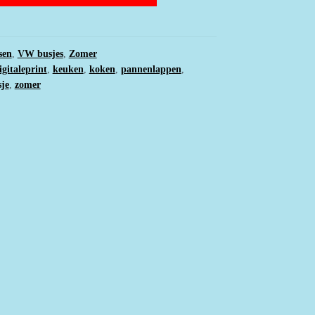
sen
,
VW busjes
,
Zomer
igitaleprint
,
keuken
,
koken
,
pannenlappen
,
je
,
zomer