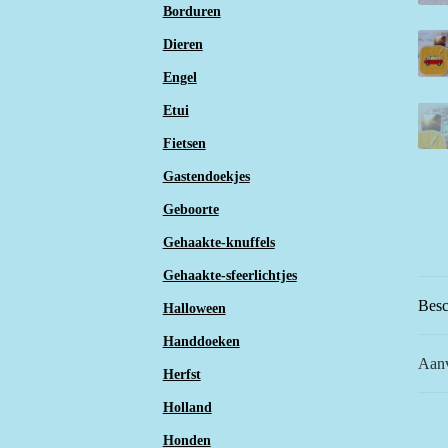
Borduren
Dieren
Engel
Etui
Fietsen
Gastendoekjes
Geboorte
Gehaakte-knuffels
Gehaakte-sfeerlichtjes
Besc
Halloween
Handdoeken
Aanv
Herfst
Holland
Honden