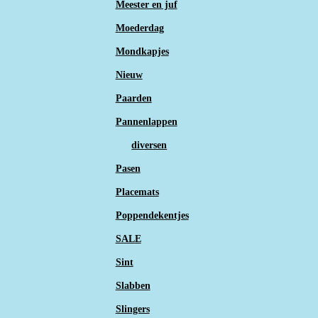
Meester en juf
Moederdag
Mondkapjes
Nieuw
Paarden
Pannenlappen
diversen
Pasen
Placemats
Poppendekentjes
SALE
Sint
Slabben
Slingers