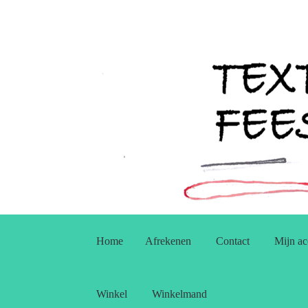
Ga
Ga
door
naar
Home
Afrekenen
Contact
Mijn ac
naar
de
navigatie
inhoud
Winkel
Winkelmand