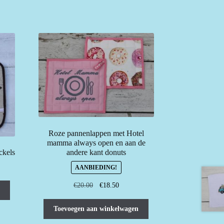
Roze pannenlappen met Hotel
mamma always open en aan de
andere kant donuts
ckels
AANBIEDING!
Oorspronkelijke
Huidige
€
20.00
€
18.50
prijs
prijs
was:
is:
Toevoegen aan winkelwagen
€20.00.
€18.50.