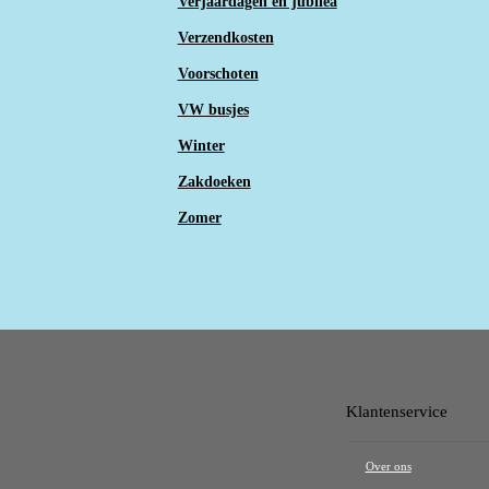
Verjaardagen en jubilea
Verzendkosten
Voorschoten
VW busjes
Winter
Zakdoeken
Zomer
Klantenservice
Over ons