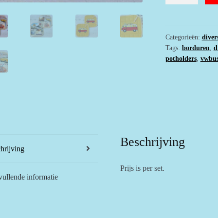
pannenlappen
met
rood
VW
Categorieën:
diver
Tags:
borduren
,
d
busje
potholders
,
vwbus
en
foto
print
aantal
Beschrijving
hrijving
Prijs is per set.
ullende informatie