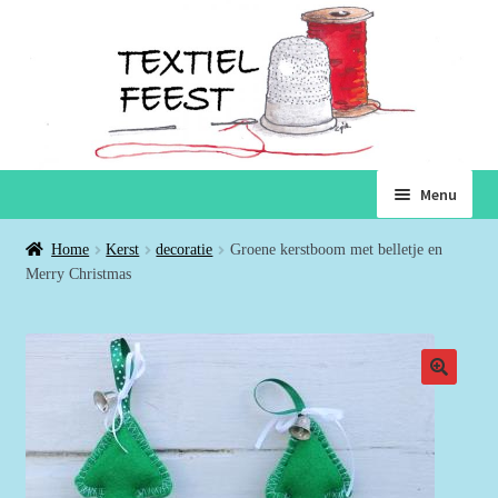
Ga
Ga
Menu
door
naar
naar
de
Home
Home
Kerst
decoratie
Groene kerstboom met belletje en
navigatie
inhoud
Merry Christmas
Subme
Winkel
uitvou
Winkelmand
Voorwaarden
Over ons