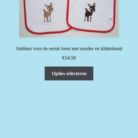
Slabben voor de eerste kerst met rendier en klittenband
€
14.50
Dit
Opties selecteren
product
heeft
meerdere
variaties.
Deze
optie
kan
gekozen