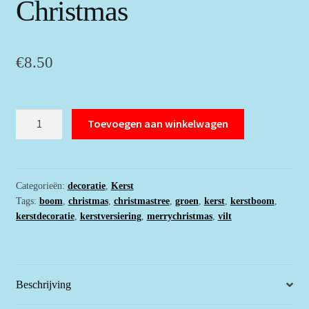
Christmas
€
8.50
Groene
Toevoegen aan winkelwagen
kerstboom
met
belletje
en
Categorieën:
decoratie
,
Kerst
Tags:
boom
,
christmas
,
christmastree
,
groen
,
kerst
,
kerstboom
,
Merry
kerstdecoratie
,
kerstversiering
,
merrychristmas
,
vilt
Christmas
aantal
Beschrijving