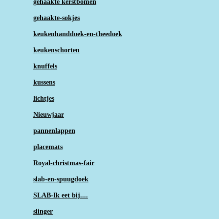
gehaakte kerstbomen
gehaakte-sokjes
keukenhanddoek-en-theedoek
keukenschorten
knuffels
kussens
lichtjes
Nieuwjaar
pannenlappen
placemats
Royal-christmas-fair
slab-en-spuugdoek
SLAB-Ik eet bij....
slinger