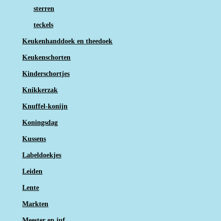
sterren
teckels
Keukenhanddoek en theedoek
Keukenschorten
Kinderschortjes
Knikkerzak
Knuffel-konijn
Koningsdag
Kussens
Labeldoekjes
Leiden
Lente
Markten
Meester en juf