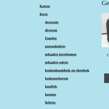
Ge
Katten
Kerst
decoratie
diversen
Engelen
gastendoekjes
gehaakte kerstbomen
G
gehaakte-sokjes
keukenhanddoek-en-theedoek
keukenschorten
knuffels
kussens
lichtjes