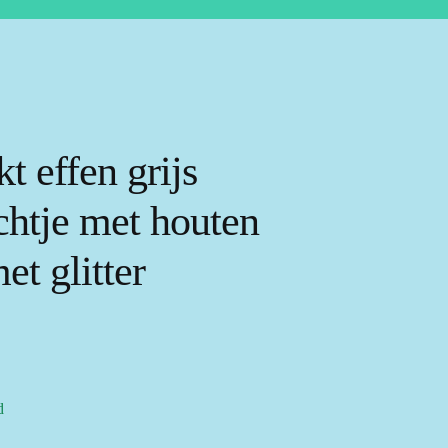
t effen grijs
ichtje met houten
met glitter
d