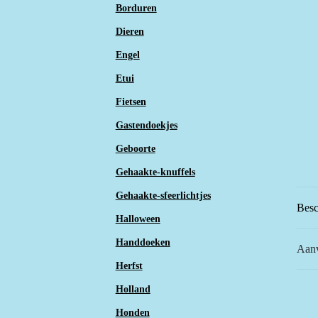
Borduren
Dieren
Engel
Etui
Fietsen
Gastendoekjes
Geboorte
Gehaakte-knuffels
Gehaakte-sfeerlichtjes
Besc
Halloween
Handdoeken
Aanv
Herfst
Holland
Honden