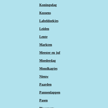
Koningsdag
Kussens
Labeldoekjes
Leiden
Lente
Markten
Meester en juf
Moederdag
Mondkapjes
Nieuw
Paarden
Pannenlappen
Pasen