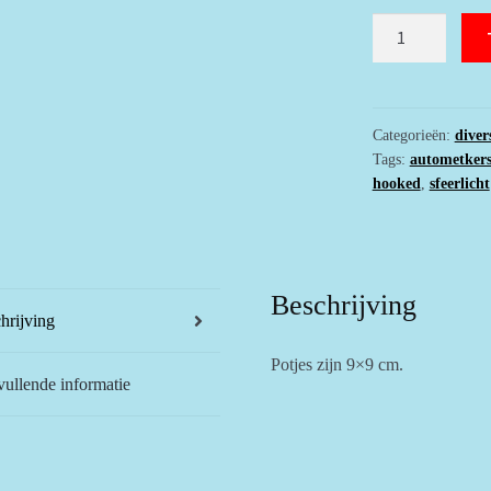
Gehaakt
effen
grijs
sfeerlichtje
met
Categorieën:
diver
Tags:
autometker
houten
hooked
,
sfeerlicht
ster
,
met
glitter
Beschrijving
aantal
hrijving
Potjes zijn 9×9 cm.
ullende informatie