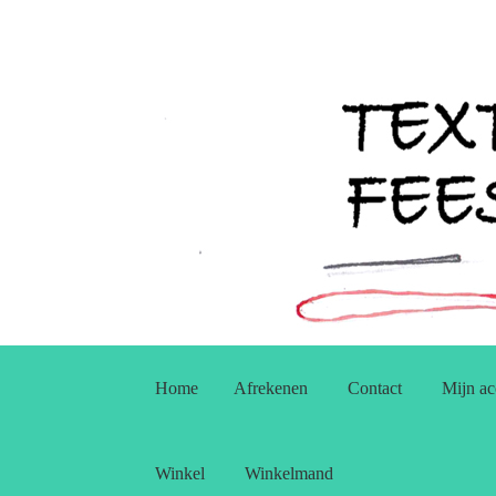
Ga
Ga
door
naar
Home
Afrekenen
Contact
Mijn ac
naar
de
navigatie
inhoud
Winkel
Winkelmand