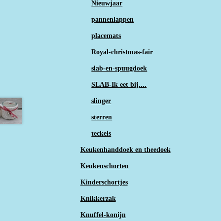
Nieuwjaar
pannenlappen
placemats
Royal-christmas-fair
slab-en-spuugdoek
SLAB-Ik eet bij....
slinger
sterren
teckels
Keukenhanddoek en theedoek
Keukenschorten
Kinderschortjes
Knikkerzak
Knuffel-konijn