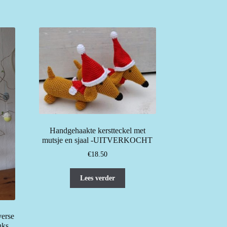
Handgehaakte kerstteckel met
mutsje en sjaal -UITVERKOCHT
€
18.50
Lees verder
verse
uks