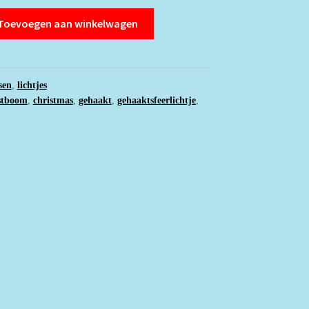
Toevoegen aan winkelwagen
sen
,
lichtjes
stboom
,
christmas
,
gehaakt
,
gehaaktsfeerlichtje
,