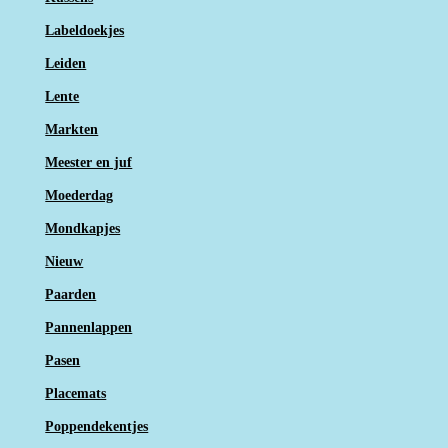
Labeldoekjes
Leiden
Lente
Markten
Meester en juf
Moederdag
Mondkapjes
Nieuw
Paarden
Pannenlappen
Pasen
Placemats
Poppendekentjes