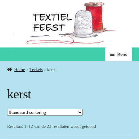
Ga
Ga
Menu
door
naar
naar
de
Home
Home
Teckels
kerst
navigatie
inhoud
Subme
Winkel
kerst
uitvou
Winkelmand
Voorwaarden
Resultaat 1–12 van de 23 resultaten wordt getoond
Over ons