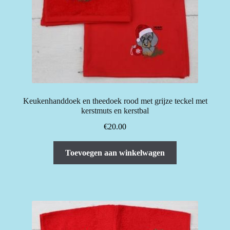
op
de
productpagina
Keukenhanddoek en theedoek rood met grijze teckel met
kerstmuts en kerstbal
€
20.00
Toevoegen aan winkelwagen