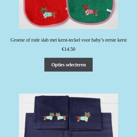
Groene of rode slab met kerst-teckel voor baby’s eerste kerst
€
14.50
Dit
Opties selecteren
product
heeft
meerdere
variaties.
Deze
optie
kan
gekozen
worden