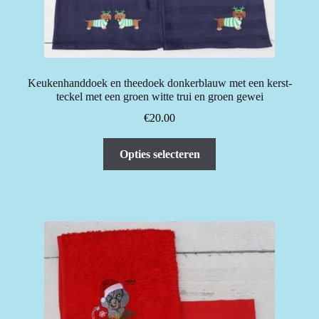
op
de
productpagina
Keukenhanddoek en theedoek donkerblauw met een kerst-
teckel met een groen witte trui en groen gewei
€
20.00
Dit
Opties selecteren
product
heeft
meerdere
variaties.
Deze
optie
kan
gekozen
worden