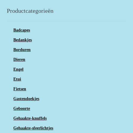
Productcategorieën
Badcapes
Bedankjes
Borduren
Dieren
Engel
Etui
Fietsen
Gastendoekjes
Geboorte
Gehaakte-knuffels
Gehaakte-sfeerlichtjes