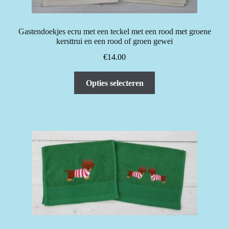
op
de
Gastendoekjes ecru met een teckel met een rood met groene
productpagina
kersttrui en een rood of groen gewei
€
14.00
Dit
Opties selecteren
product
heeft
meerdere
variaties.
Deze
optie
kan
gekozen
worden
op
de