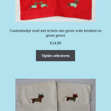
Gastendoekje rood met teckels met groen witte kersttrui en
groen gewei
€
14.00
Dit
Opties selecteren
product
heeft
meerdere
variaties.
Deze
optie
kan
gekozen
worden