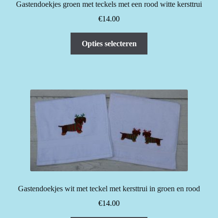
productpagina
Gastendoekjes groen met teckels met een rood witte kersttrui
€
14.00
Dit
Opties selecteren
product
heeft
meerdere
variaties.
Deze
optie
kan
gekozen
worden
op
de
productpagina
Gastendoekjes wit met teckel met kersttrui in groen en rood
€
14.00