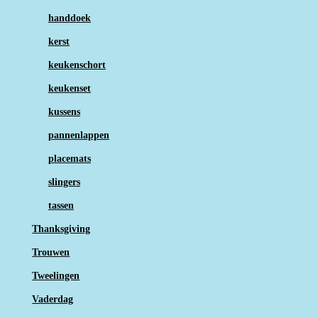
handdoek
kerst
keukenschort
keukenset
kussens
pannenlappen
placemats
slingers
tassen
Thanksgiving
Trouwen
Tweelingen
Vaderdag