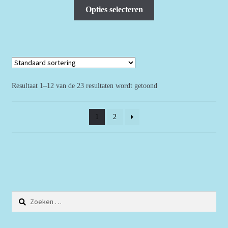
Dit
Opties selecteren
product
heeft
meerdere
variaties.
Deze
optie
Resultaat 1–12 van de 23 resultaten wordt getoond
kan
gekozen
1
2
worden
op
de
productpagina
Zoeken
naar: