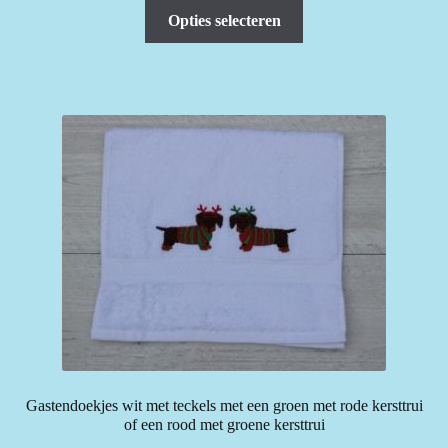
Dit
Opties selecteren
product
heeft
meerdere
variaties.
Deze
optie
kan
gekozen
worden
op
de
productpagina
Gastendoekjes wit met teckels met een groen met rode kersttrui
of een rood met groene kersttrui