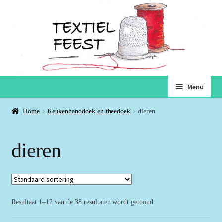
Ga
Ga
Menu
door
naar
naar
de
Home
Home
Keukenhanddoek en theedoek
dieren
navigatie
inhoud
Subme
Winkel
dieren
uitvou
Winkelmand
Voorwaarden
Resultaat 1–12 van de 38 resultaten wordt getoond
Over ons