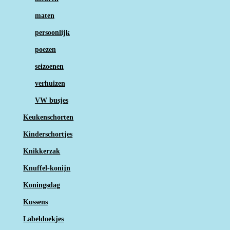
maten
persoonlijk
poezen
seizoenen
verhuizen
VW busjes
Keukenschorten
Kinderschortjes
Knikkerzak
Knuffel-konijn
Koningsdag
Kussens
Labeldoekjes