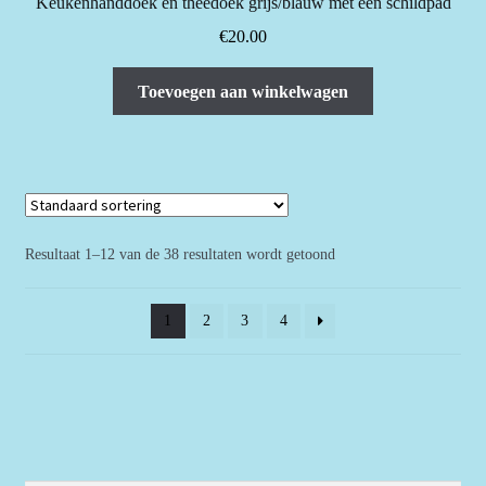
Keukenhanddoek en theedoek grijs/blauw met een schildpad
€
20.00
Toevoegen aan winkelwagen
Resultaat 1–12 van de 38 resultaten wordt getoond
1
2
3
4