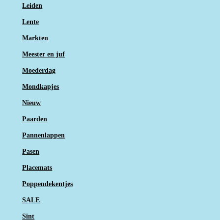
Leiden
Lente
Markten
Meester en juf
Moederdag
Mondkapjes
Nieuw
Paarden
Pannenlappen
Pasen
Placemats
Poppendekentjes
SALE
Sint