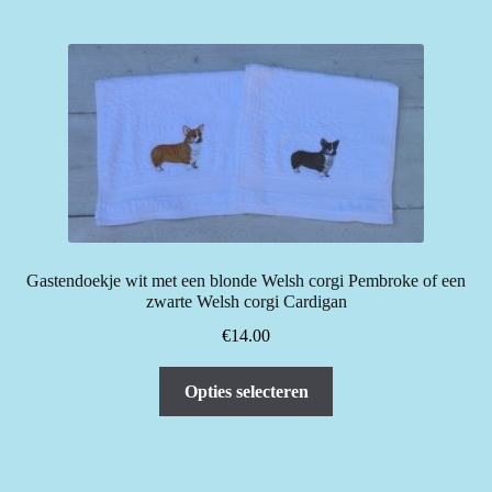
Gastendoekje wit met een blonde Welsh corgi Pembroke of een
zwarte Welsh corgi Cardigan
€
14.00
Dit
Opties selecteren
product
heeft
meerdere
variaties.