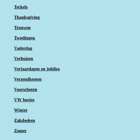
Teckels
Thanksgiving
Trouwen
Tweelingen
Vaderdag
Verhuizen
Verjaardagen en jubilea
Verzendkosten
Voorschoten
VW busjes
Winter
Zakdoeken
Zomer