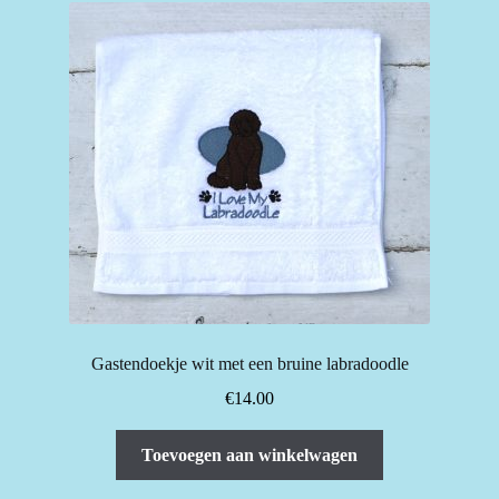
Deze
optie
kan
gekozen
worden
op
de
productpagina
Gastendoekje wit met een bruine labradoodle
€
14.00
Toevoegen aan winkelwagen