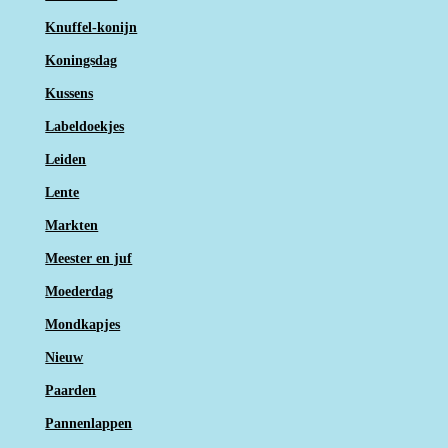
Knuffel-konijn
Koningsdag
Kussens
Labeldoekjes
Leiden
Lente
Markten
Meester en juf
Moederdag
Mondkapjes
Nieuw
Paarden
Pannenlappen