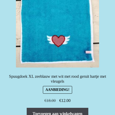
Spuugdoek XL zeeblauw met wit met rood geruit hartje met
vleugels
AANBIEDING!
Oorspronkelijke
Huidige
€
18.00
€
12.00
prijs
prijs
was:
is:
Toevoegen aan winkelwagen