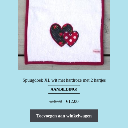
Spuugdoek XL wit met hardroze met 2 hartjes
AANBIEDING!
Oorspronkelijke
Huidige
€
18.00
€
12.00
prijs
prijs
was:
is:
Toevoegen aan winkelwagen
€18.00.
€12.00.