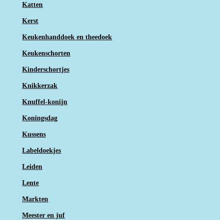
Katten
Kerst
Keukenhanddoek en theedoek
Keukenschorten
Kinderschortjes
Knikkerzak
Knuffel-konijn
Koningsdag
Kussens
Labeldoekjes
Leiden
Lente
Markten
Meester en juf