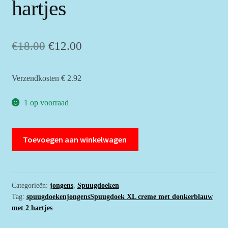
hartjes
Oorspronkelijke
Huidige
€
18.00
€
12.00
prijs
prijs
Verzendkosten € 2.92
was:
is:
€18.00.
€12.00.
1 op voorraad
Spuugdoek
Toevoegen aan winkelwagen
XL
creme
met
donkerblauw
Categorieën:
jongens
,
Spuugdoeken
Tag:
spuugdoekenjongensSpuugdoek XL creme met donkerblauw
met
met 2 hartjes
2
hartjes