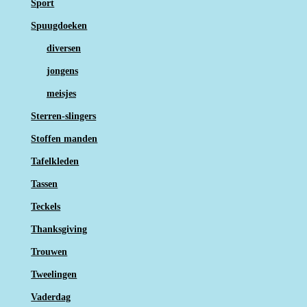
Sport
Spuugdoeken
diversen
jongens
meisjes
Sterren-slingers
Stoffen manden
Tafelkleden
Tassen
Teckels
Thanksgiving
Trouwen
Tweelingen
Vaderdag