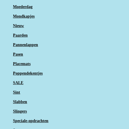
Moederdag
Mondkapjes
Nieuw
Paarden
Pannenlappen
Pasen
Placemats
Poppendekentjes
SALE
Sint
Slabben
Slingers
Speciale-opdrachten