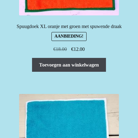
Spuugdoek XL oranje met groen met spuwende draak
AANBIEDING!
Oorspronkelijke
Huidige
€
18.00
€
12.00
prijs
prijs
was:
is:
Toevoegen aan winkelwagen
€18.00.
€12.00.