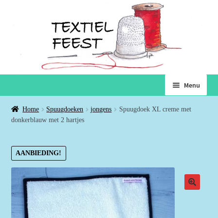
Ga
Ga
Menu
door
naar
naar
de
Home
Home
Spuugdoeken
jongens
Spuugdoek XL creme met
navigatie
inhoud
donkerblauw met 2 hartjes
Subme
Winkel
uitvou
AANBIEDING!
Winkelmand
Voorwaarden
Over ons