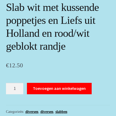
Slab wit met kussende
poppetjes en Liefs uit
Holland en rood/wit
geblokt randje
€
12.50
Slab
Toevoegen aan winkelwagen
wit
met
kussende
poppetjes
Categorieën:
diversen
,
diversen
,
slabben