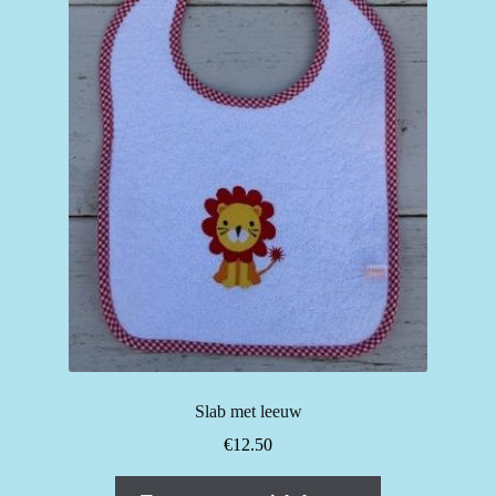
kan
gekozen
worden
op
de
productpagina
Slab met leeuw
€
12.50