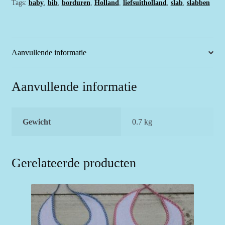
Tags:
baby
,
bib
,
borduren
,
Holland
,
liefsuitholland
,
slab
,
slabben
en
Liefs
uit
Holland
Aanvullende informatie
en
rood/wit
geblokt
Aanvullende informatie
randje
aantal
Gewicht
0.7 kg
Gerelateerde producten