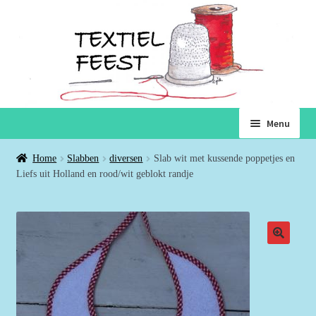
Ga
Ga
Menu
door
naar
naar
de
Home
Home
Slabben
diversen
Slab wit met kussende poppetjes en
navigatie
inhoud
Liefs uit Holland en rood/wit geblokt randje
Subme
Winkel
uitvou
Winkelmand
Voorwaarden
Over ons