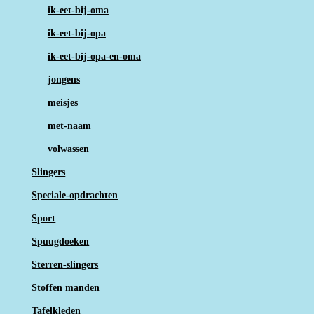
ik-eet-bij-oma
ik-eet-bij-opa
ik-eet-bij-opa-en-oma
jongens
meisjes
met-naam
volwassen
Slingers
Speciale-opdrachten
Sport
Spuugdoeken
Sterren-slingers
Stoffen manden
Tafelkleden