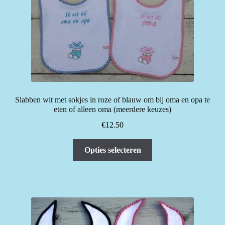
Slabben wit met sokjes in roze of blauw om bij oma en opa te
eten of alleen oma (meerdere keuzes)
€
12.50
Dit
Opties selecteren
product
heeft
meerdere
variaties.
Deze
optie