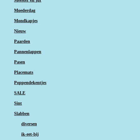
Meester en juf
Moederdag
Mondkapjes
Nieuw
Paarden
Pannenlappen
Pasen
Placemats
Poppendekentjes
SALE
Sint
Slabben
diversen
ik-eet-bij