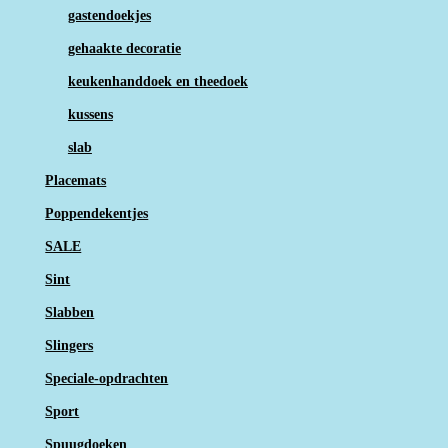
gastendoekjes
gehaakte decoratie
keukenhanddoek en theedoek
kussens
slab
Placemats
Poppendekentjes
SALE
Sint
Slabben
Slingers
Speciale-opdrachten
Sport
Spuugdoeken