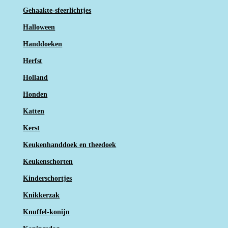
Gehaakte-sfeerlichtjes
Halloween
Handdoeken
Herfst
Holland
Honden
Katten
Kerst
Keukenhanddoek en theedoek
Keukenschorten
Kinderschortjes
Knikkerzak
Knuffel-konijn