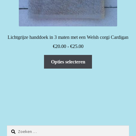
Lichtgrijze handdoek in 3 maten met een Welsh corgi Cardigan
Prijsklasse:
€
20.00
-
€
25.00
€20.00
Dit
tot
Opties selecteren
product
€25.00
heeft
meerdere
variaties.
Deze
optie
kan
gekozen
worden
Zoeken
op
naar: