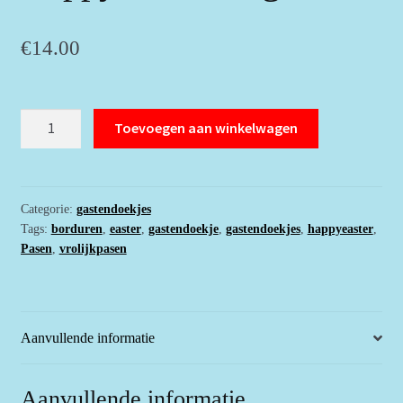
€
14.00
Gastendoekje
Toevoegen aan winkelwagen
wit
met
donkergrijze
haasjes
Categorie:
gastendoekjes
Tags:
borduren
,
easter
,
gastendoekje
,
gastendoekjes
,
happyeaster
,
en
Pasen
,
vrolijkpasen
Happy
Easter
in
geel
Aanvullende informatie
aantal
Aanvullende informatie