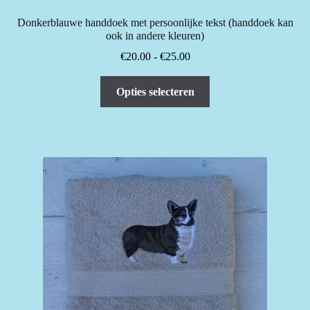
Donkerblauwe handdoek met persoonlijke tekst (handdoek kan
ook in andere kleuren)
Prijsklasse:
€
20.00
-
€
25.00
€20.00
Dit
tot
Opties selecteren
product
€25.00
heeft
meerdere
variaties.
Deze
optie
kan
gekozen
worden
op
de
productpagina