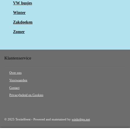
VW busjes
Winter
Zakdoeken
Zomer
Klantenservice
Over ons
Voorwaarden
Contact
Privacybeleid en Cookies
© 2025 Textielfeest - Powered and maintained by
winkeltjes.net