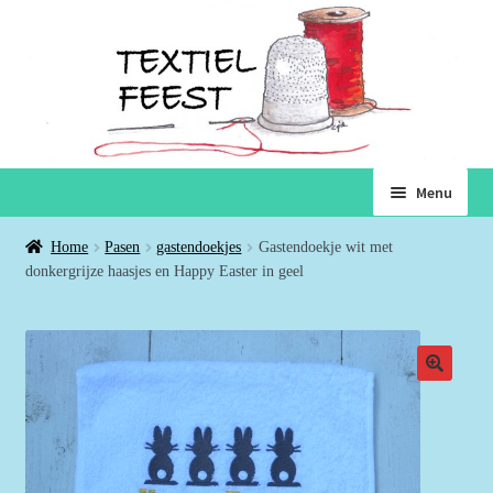
Ga
Ga
Menu
door
naar
naar
de
Home
Home
Pasen
gastendoekjes
Gastendoekje wit met
navigatie
inhoud
donkergrijze haasjes en Happy Easter in geel
Subme
Winkel
uitvou
Winkelmand
Voorwaarden
Over ons