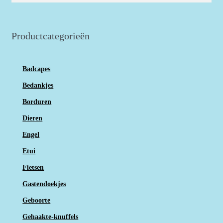
de
productpagina
Productcategorieën
Badcapes
Bedankjes
Borduren
Dieren
Engel
Etui
Fietsen
Gastendoekjes
Geboorte
Gehaakte-knuffels