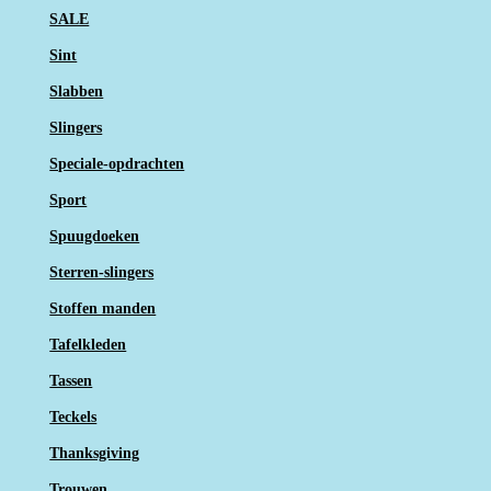
SALE
Sint
Slabben
Slingers
Speciale-opdrachten
Sport
Spuugdoeken
Sterren-slingers
Stoffen manden
Tafelkleden
Tassen
Teckels
Thanksgiving
Trouwen