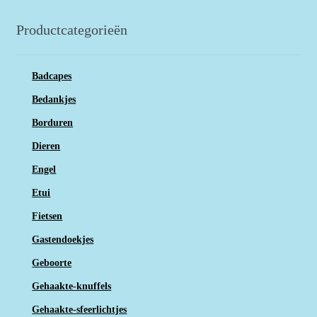
Productcategorieën
Badcapes
Bedankjes
Borduren
Dieren
Engel
Etui
Fietsen
Gastendoekjes
Geboorte
Gehaakte-knuffels
Gehaakte-sfeerlichtjes