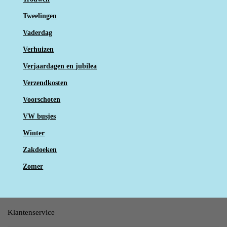
Tweelingen
Vaderdag
Verhuizen
Verjaardagen en jubilea
Verzendkosten
Voorschoten
VW busjes
Winter
Zakdoeken
Zomer
Klantenservice