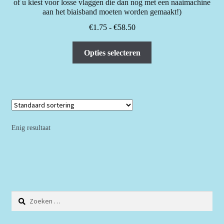
of u kiest voor losse vlaggen die dan nog met een naaimachine
aan het biaisband moeten worden gemaakt!)
Prijsklasse:
€
1.75
-
€
58.50
€1.75
Dit
tot
Opties selecteren
product
€58.50
heeft
meerdere
variaties.
Deze
optie
Enig resultaat
kan
gekozen
worden
op
de
Zoeken
productpagina
naar: