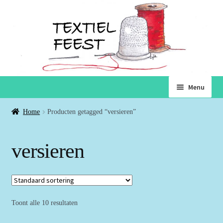
Ga
Ga
Menu
door
naar
naar
de
Home
Home
Producten getagged “versieren”
navigatie
inhoud
Subme
Winkel
versieren
uitvou
Winkelmand
Voorwaarden
Toont alle 10 resultaten
Over ons