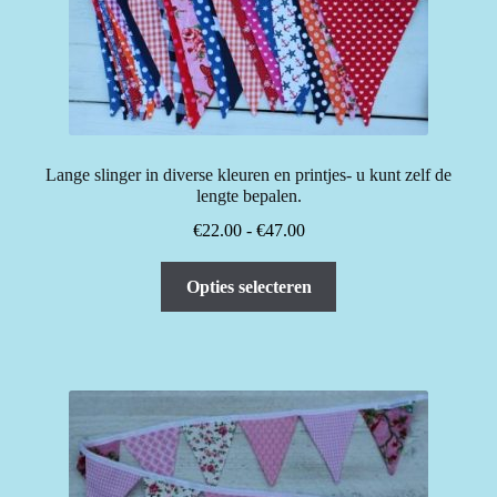
optie
kan
gekozen
worden
op
de
productpagina
Lange slinger in diverse kleuren en printjes- u kunt zelf de
lengte bepalen.
Prijsklasse:
€
22.00
-
€
47.00
€22.00
Dit
tot
Opties selecteren
product
€47.00
heeft
meerdere
variaties.
Deze
optie
kan
gekozen