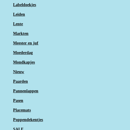
Labeldoekjes
Leiden
Lente
Markten
Meester en juf
Moederdag
Mondkapjes
Nieuw
Paarden
Pannenlappen
Pasen
Placemats
Poppendekentjes
SALE