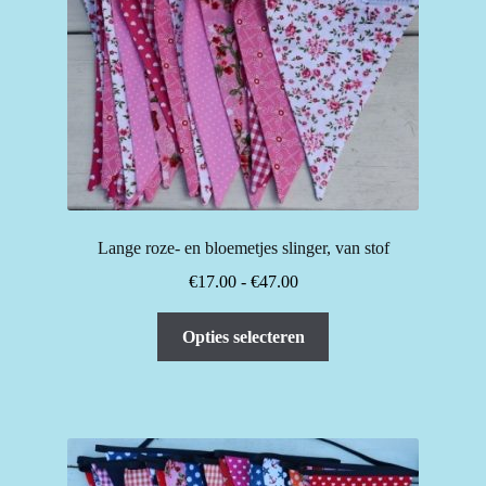
Lange roze- en bloemetjes slinger, van stof
Prijsklasse:
€
17.00
-
€
47.00
€17.00
Dit
tot
Opties selecteren
product
€47.00
heeft
meerdere
variaties.
Deze