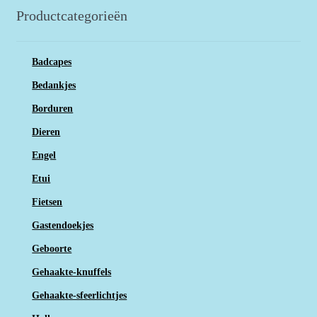
Productcategorieën
Badcapes
Bedankjes
Borduren
Dieren
Engel
Etui
Fietsen
Gastendoekjes
Geboorte
Gehaakte-knuffels
Gehaakte-sfeerlichtjes