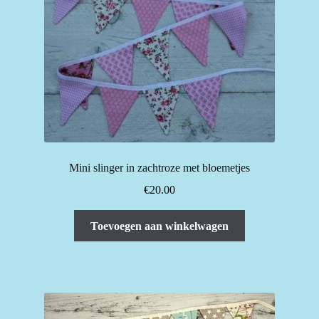
worden
op
de
productpagina
Mini slinger in zachtroze met bloemetjes
€
20.00
Toevoegen aan winkelwagen