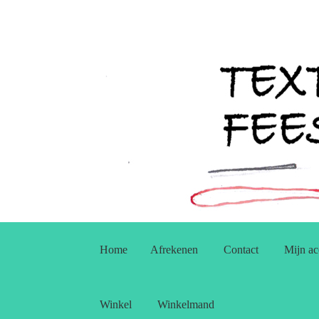
Ga
Ga
door
naar
Home
Afrekenen
Contact
Mijn ac
naar
de
navigatie
inhoud
Winkel
Winkelmand