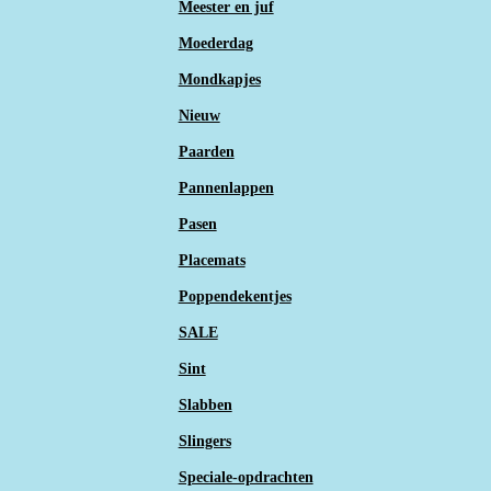
Meester en juf
Moederdag
Mondkapjes
Nieuw
Paarden
Pannenlappen
Pasen
Placemats
Poppendekentjes
SALE
Sint
Slabben
Slingers
Speciale-opdrachten