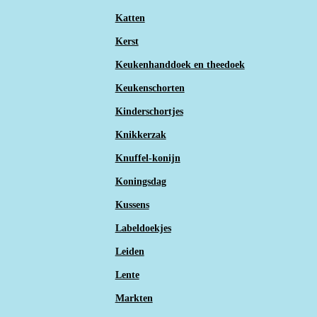
Katten
Kerst
Keukenhanddoek en theedoek
Keukenschorten
Kinderschortjes
Knikkerzak
Knuffel-konijn
Koningsdag
Kussens
Labeldoekjes
Leiden
Lente
Markten