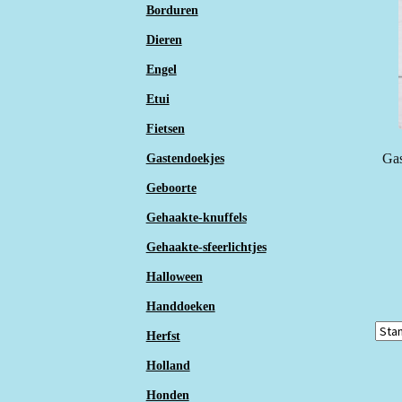
Borduren
Dieren
Engel
Etui
Fietsen
Gas
Gastendoekjes
Geboorte
Gehaakte-knuffels
Gehaakte-sfeerlichtjes
Halloween
Handdoeken
Herfst
Holland
Honden