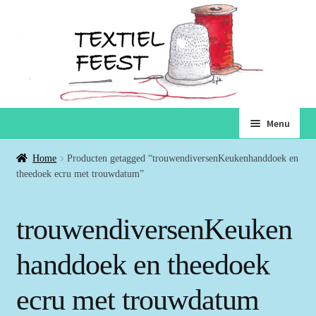
Ga
Ga
Menu
door
naar
naar
de
Home
Home
Producten getagged “trouwendiversenKeukenhanddoek en
navigatie
inhoud
theedoek ecru met trouwdatum”
Subme
Winkel
uitvou
trouwendiversenKeuken
Winkelmand
handdoek en theedoek
Voorwaarden
ecru met trouwdatum
Over ons