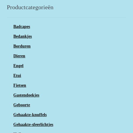
Productcategorieën
Badcapes
Bedankjes
Borduren
Dieren
Engel
Etui
Fietsen
Gastendoekjes
Geboorte
Gehaakte-knuffels
Gehaakte-sfeerlichtjes