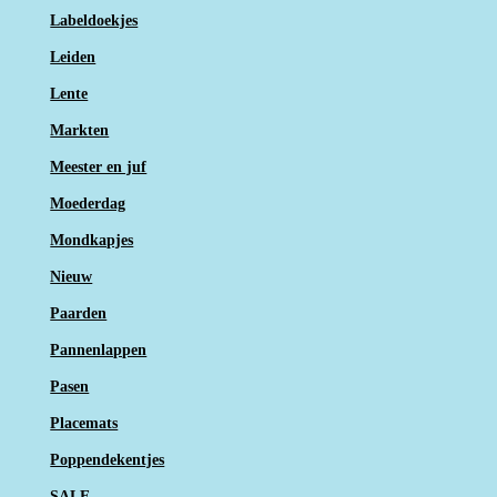
Labeldoekjes
Leiden
Lente
Markten
Meester en juf
Moederdag
Mondkapjes
Nieuw
Paarden
Pannenlappen
Pasen
Placemats
Poppendekentjes
SALE