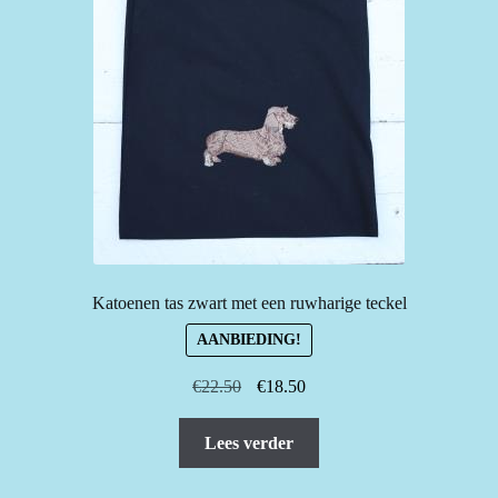
Katoenen tas zwart met een ruwharige teckel
AANBIEDING!
Oorspronkelijke
Huidige
€
22.50
€
18.50
prijs
prijs
was:
is:
Lees verder
€22.50.
€18.50.