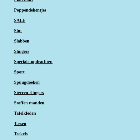
Poppendekentjes
SALE
Sint
Slabben
Slingers
Speciale-opdrachten
Sport
Spuugdoeken
Sterren-slingers
Stoffen manden
Tafelkleden
Tassen
Teckels