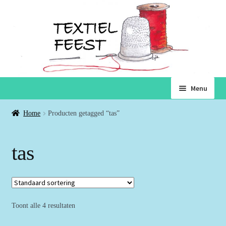
Ga
Ga
Menu
door
naar
naar
de
Home
Home
Producten getagged “tas”
navigatie
inhoud
Subme
Winkel
tas
uitvou
Winkelmand
Voorwaarden
Toont alle 4 resultaten
Over ons