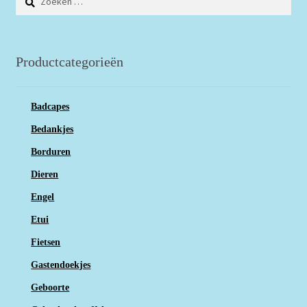
naar:
Productcategorieën
Badcapes
Bedankjes
Borduren
Dieren
Engel
Etui
Fietsen
Gastendoekjes
Geboorte