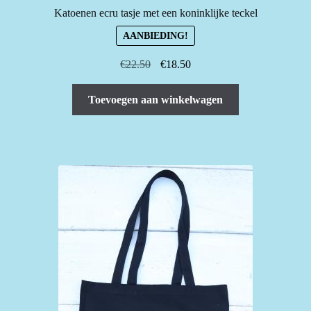
Katoenen ecru tasje met een koninklijke teckel
AANBIEDING!
Oorspronkelijke
Huidige
€
22.50
€
18.50
prijs
prijs
was:
is:
Toevoegen aan winkelwagen
€22.50.
€18.50.