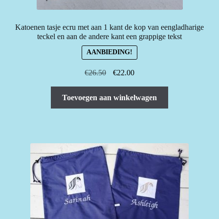
Katoenen tasje ecru met aan 1 kant de kop van eengladharige
teckel en aan de andere kant een grappige tekst
AANBIEDING!
Oorspronkelijke
Huidige
€
26.50
€
22.00
prijs
prijs
was:
is:
Toevoegen aan winkelwagen
€26.50.
€22.00.