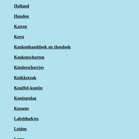
Holland
Honden
Katten
Kerst
Keukenhanddoek en theedoek
Keukenschorten
Kinderschortjes
Knikkerzak
Knuffel-konijn
Koningsdag
Kussens
Labeldoekjes
Leiden