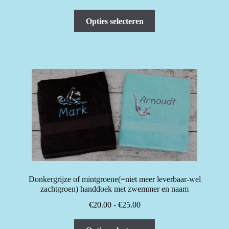
€20.00
Dit
tot
Opties selecteren
product
€25.00
heeft
meerdere
variaties.
Deze
optie
kan
gekozen
worden
op
de
productpagina
Donkergrijze of mintgroene(=niet meer leverbaar-wel
zachtgroen) handdoek met zwemmer en naam
Prijsklasse:
€
20.00
-
€
25.00
€20.00
Dit