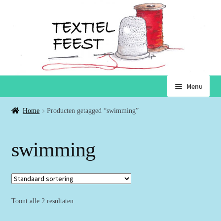
Ga
Ga
Menu
door
naar
naar
de
Home
Home
Producten getagged “swimming”
navigatie
inhoud
Subme
Winkel
swimming
uitvou
Winkelmand
Voorwaarden
Toont alle 2 resultaten
Over ons