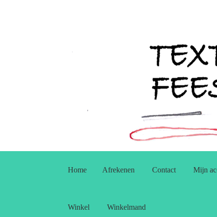
Ga
Ga
door
naar
Home
Afrekenen
Contact
Mijn ac
naar
de
navigatie
inhoud
Winkel
Winkelmand