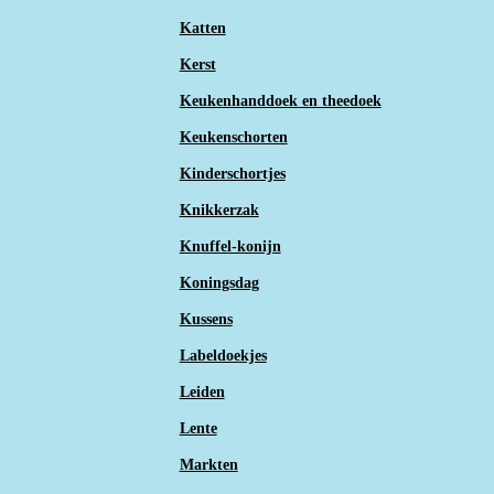
Katten
Kerst
Keukenhanddoek en theedoek
Keukenschorten
Kinderschortjes
Knikkerzak
Knuffel-konijn
Koningsdag
Kussens
Labeldoekjes
Leiden
Lente
Markten