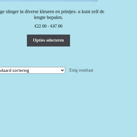
e slinger in diverse kleuren en printjes- u kunt zelf de
lengte bepalen.
Prijsklasse:
€
22.00
-
€
47.00
€22.00
Dit
tot
Opties selecteren
product
€47.00
heeft
meerdere
variaties.
Enig resultaat
Deze
optie
kan
gekozen
worden
op
de
productpagina