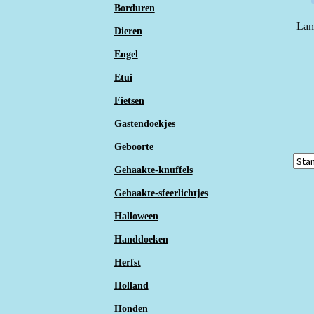
Borduren
Lang
Dieren
Engel
Etui
Fietsen
Gastendoekjes
Geboorte
Gehaakte-knuffels
Gehaakte-sfeerlichtjes
Halloween
Handdoeken
Herfst
Holland
Honden