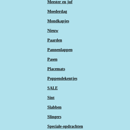
Meester en juf
Moederdag
Mondkapjes
Nieuw
Paarden
Pannenlappen
Pasen
Placemats
Poppendekentjes
SALE
Sint
Slabben
Slingers
Speciale-opdrachten