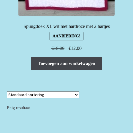
Spuugdoek XL wit met hardroze met 2 hartjes
AANBIEDING!
Oorspronkelijke
Huidige
€
18.00
€
12.00
prijs
prijs
was:
is:
Toevoegen aan winkelwagen
€18.00.
€12.00.
Enig resultaat