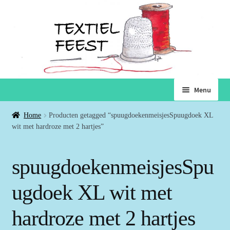
Ga
Ga
Menu
door
naar
naar
de
Home
Home
Producten getagged “spuugdoekenmeisjesSpuugdoek XL
navigatie
inhoud
wit met hardroze met 2 hartjes”
Subme
Winkel
uitvou
spuugdoekenmeisjesSpu
Winkelmand
ugdoek XL wit met
Voorwaarden
hardroze met 2 hartjes
Over ons