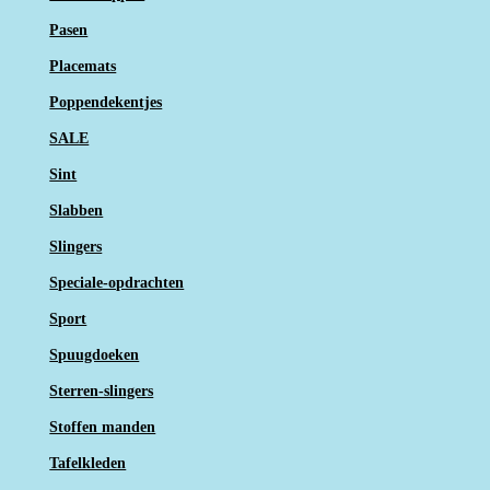
Pasen
Placemats
Poppendekentjes
SALE
Sint
Slabben
Slingers
Speciale-opdrachten
Sport
Spuugdoeken
Sterren-slingers
Stoffen manden
Tafelkleden