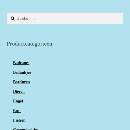
Zoeken
naar:
Productcategorieën
Badcapes
Bedankjes
Borduren
Dieren
Engel
Etui
Fietsen
Gastendoekjes