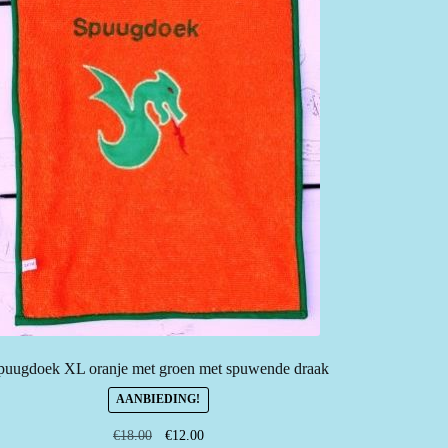
puugdoek XL oranje met groen met spuwende draak
AANBIEDING!
Oorspronkelijke
Huidige
€
18.00
€
12.00