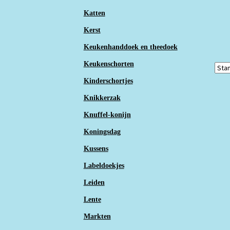
Katten
Kerst
Keukenhanddoek en theedoek
Keukenschorten
Kinderschortjes
Knikkerzak
Knuffel-konijn
Koningsdag
Kussens
Labeldoekjes
Leiden
Lente
Markten