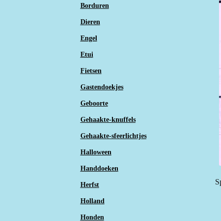
Borduren
Dieren
Engel
Etui
Fietsen
Gastendoekjes
Geboorte
Gehaakte-knuffels
Gehaakte-sfeerlichtjes
Halloween
Handdoeken
S
Herfst
Holland
Honden