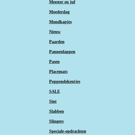
Meester en juf
Moederdag
Mondkapjes
Nieuw
Paarden
Pannenlappen
Pasen
Placemats
Poppendekentjes
SALE
Sint
Slabben
Slingers
Speciale-opdrachten