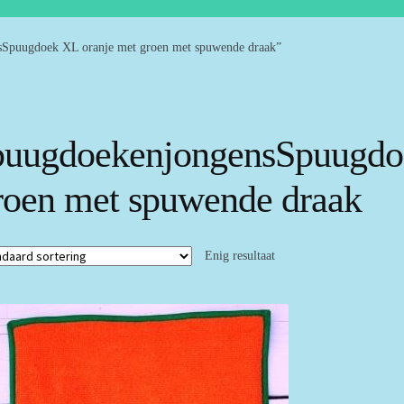
sSpuugdoek XL oranje met groen met spuwende draak”
puugdoekenjongensSpuugdo
roen met spuwende draak
Enig resultaat