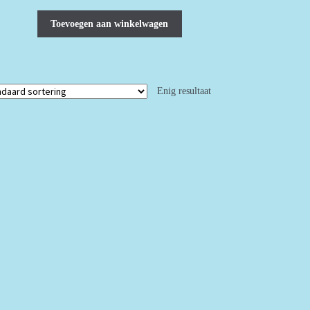
prijs
prijs
was:
is:
Toevoegen aan winkelwagen
€18.00.
€12.00.
Enig resultaat