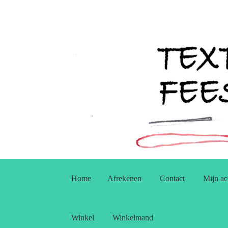
Ga
Ga
door
naar
Home
Afrekenen
Contact
Mijn ac
naar
de
navigatie
inhoud
Winkel
Winkelmand