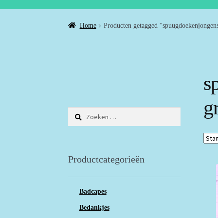
Home
Producten getagged “spuugdoekenjongen
s
g
Zoeken
naar:
Productcategorieën
Badcapes
Bedankjes