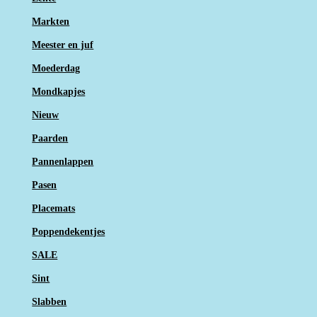
Markten
Meester en juf
Moederdag
Mondkapjes
Nieuw
Paarden
Pannenlappen
Pasen
Placemats
Poppendekentjes
SALE
Sint
Slabben