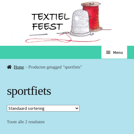
Ga
Ga
Menu
door
naar
naar
de
Home
Home
Producten getagged “sportfiets”
navigatie
inhoud
Subme
Winkel
sportfiets
uitvou
Winkelmand
Voorwaarden
Toont alle 2 resultaten
Over ons