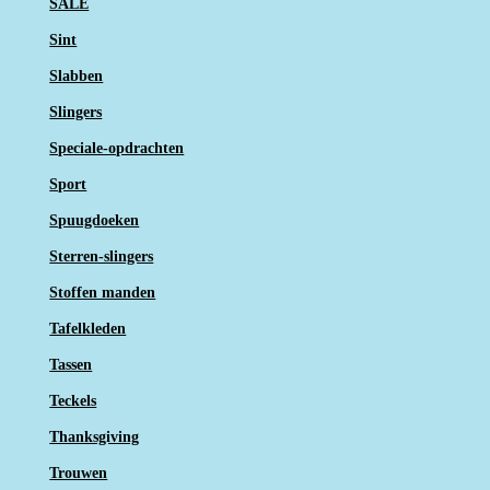
SALE
Sint
Slabben
Slingers
Speciale-opdrachten
Sport
Spuugdoeken
Sterren-slingers
Stoffen manden
Tafelkleden
Tassen
Teckels
Thanksgiving
Trouwen