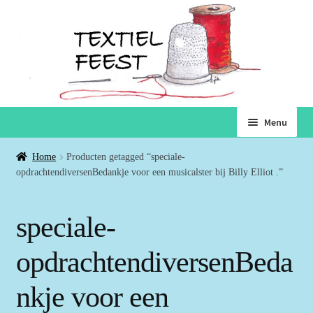
Ga
Ga
Menu
door
naar
naar
de
Home
Home
Producten getagged “speciale-
navigatie
inhoud
opdrachtendiversenBedankje voor een musicalster bij Billy Elliot .”
Subme
Winkel
uitvou
speciale-
Winkelmand
opdrachtendiversenBeda
Voorwaarden
nkje voor een
Over ons