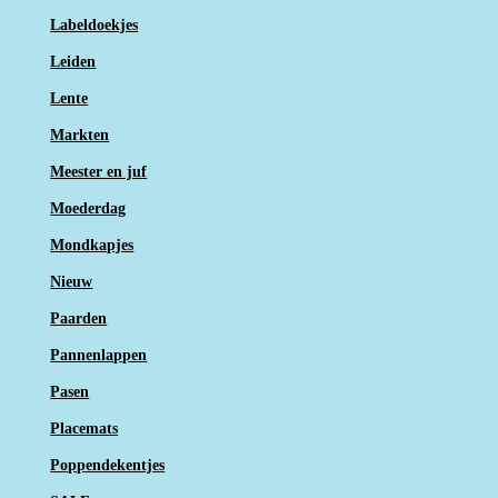
Labeldoekjes
Leiden
Lente
Markten
Meester en juf
Moederdag
Mondkapjes
Nieuw
Paarden
Pannenlappen
Pasen
Placemats
Poppendekentjes