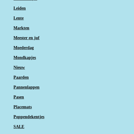
Leiden
Lente
Markten
Meester en juf
Moederdag
Mondkapjes
Nieuw
Paarden
Pannenlappen
Pasen
Placemats
Poppendekentjes
SALE