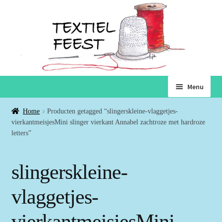
Ga
Ga
Menu
door
naar
naar
de
Home
Home
Producten getagged “slingerskleine-vlaggetjes-
navigatie
inhoud
vierkantmeisjesMini slinger vierkant Annabel zachtroze met hardroze
Subme
letters”
Winkel
uitvou
Winkelmand
slingerskleine-
Voorwaarden
vlaggetjes-
vierkantmeisjesMini
Over ons