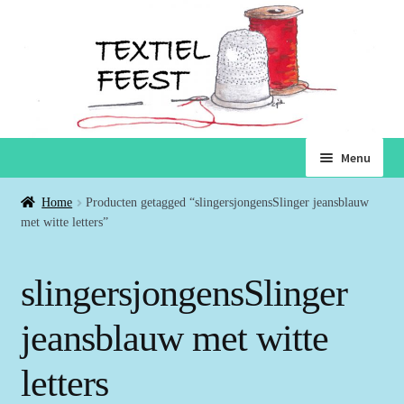
Ga
Ga
Menu
door
naar
naar
de
Home
Home
Producten getagged “slingersjongensSlinger jeansblauw
navigatie
inhoud
met witte letters”
Subme
Winkel
uitvou
slingersjongensSlinger
Winkelmand
jeansblauw met witte
Voorwaarden
letters
Over ons