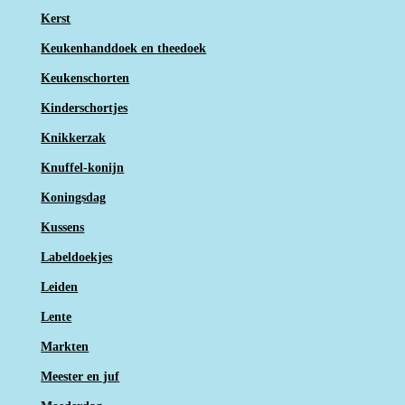
Kerst
Keukenhanddoek en theedoek
Keukenschorten
Kinderschortjes
Knikkerzak
Knuffel-konijn
Koningsdag
Kussens
Labeldoekjes
Leiden
Lente
Markten
Meester en juf