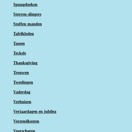
Spuugdoeken
Sterren-slingers
Stoffen manden
Tafelkleden
Tassen
Teckels
Thanksgiving
Trouwen
Tweelingen
Vaderdag
Verhuizen
Verjaardagen en jubilea
Verzendkosten
Voorschoten