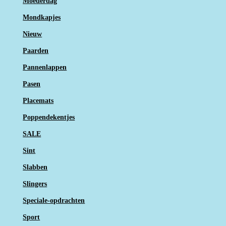
Moederdag
Mondkapjes
Nieuw
Paarden
Pannenlappen
Pasen
Placemats
Poppendekentjes
SALE
Sint
Slabben
Slingers
Speciale-opdrachten
Sport