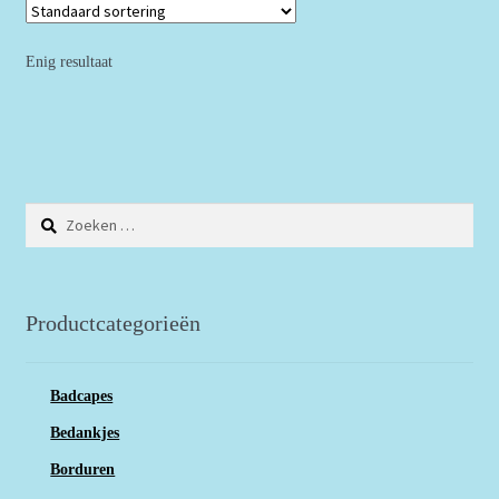
Enig resultaat
Zoeken
naar:
Productcategorieën
Badcapes
Bedankjes
Borduren