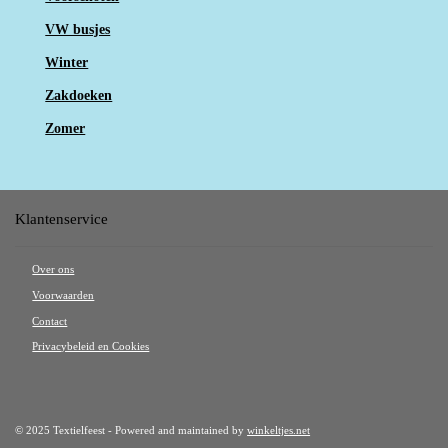
VW busjes
Winter
Zakdoeken
Zomer
Klantenservice
Over ons
Voorwaarden
Contact
Privacybeleid en Cookies
© 2025 Textielfeest - Powered and maintained by
winkeltjes.net