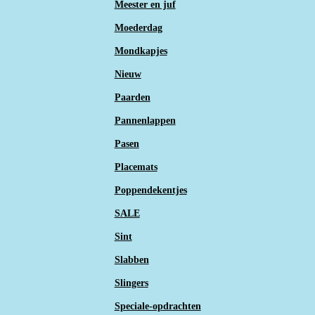
Meester en juf
Moederdag
Mondkapjes
Nieuw
Paarden
Pannenlappen
Pasen
Placemats
Poppendekentjes
SALE
Sint
Slabben
Slingers
Speciale-opdrachten