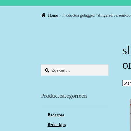
Home
Producten getagged “slingersdiversenRood
s
o
Zoeken
naar:
Productcategorieën
Badcapes
Bedankjes