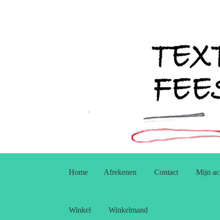
Ga
Ga
door
naar
Home
Afrekenen
Contact
Mijn ac
naar
de
navigatie
inhoud
Winkel
Winkelmand