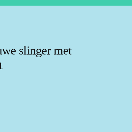
uwe slinger met
t