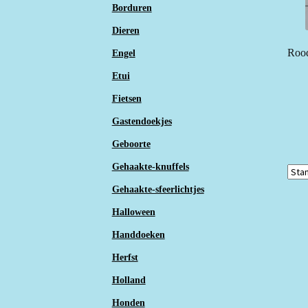
Borduren
Dieren
Rood
Engel
Etui
Fietsen
Gastendoekjes
Geboorte
Gehaakte-knuffels
Gehaakte-sfeerlichtjes
Halloween
Handdoeken
Herfst
Holland
Honden