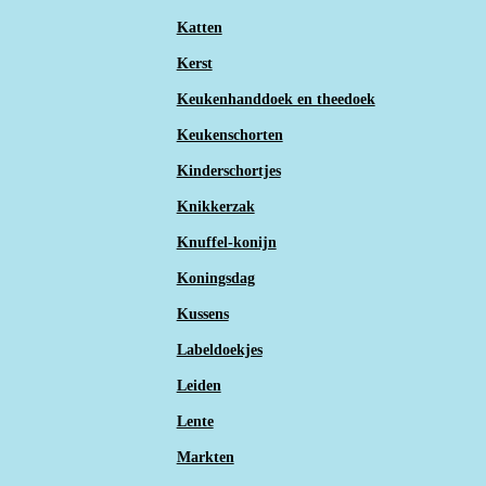
Katten
Kerst
Keukenhanddoek en theedoek
Keukenschorten
Kinderschortjes
Knikkerzak
Knuffel-konijn
Koningsdag
Kussens
Labeldoekjes
Leiden
Lente
Markten