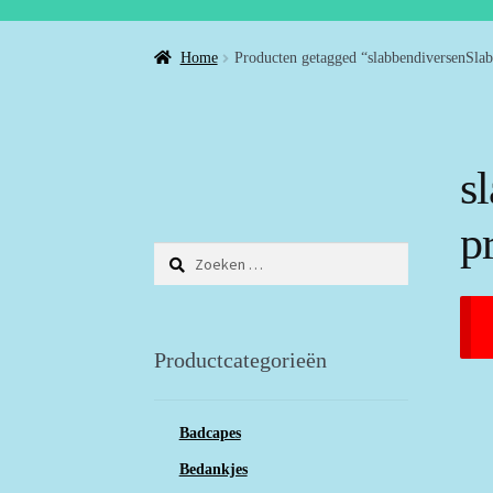
Home
Producten getagged “slabbendiversenSlab 
s
p
Zoeken
naar:
Productcategorieën
Badcapes
Bedankjes