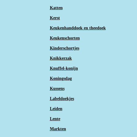
Katten
Kerst
Keukenhanddoek en theedoek
Keukenschorten
Kinderschortjes
Knikkerzak
Knuffel-konijn
Koningsdag
Kussens
Labeldoekjes
Leiden
Lente
Markten