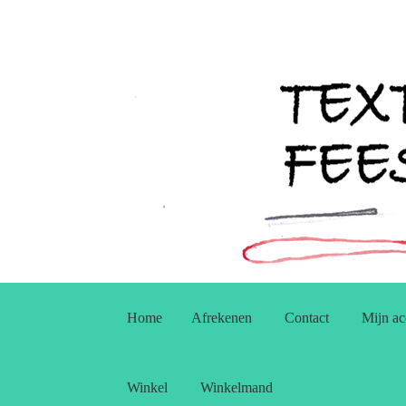
Ga
Ga
door
naar
Home
Afrekenen
Contact
Mijn ac
naar
de
navigatie
inhoud
Winkel
Winkelmand