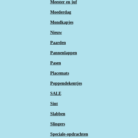
Meester en juf
Moederdag
Mondkapjes
Nieuw
Paarden
Pannenlappen
Pasen
Placemats
Poppendekentjes
SALE
Sint
Slabben
Slingers
Speciale-opdrachten