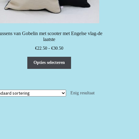
ussens van Gobelin met scooter met Engelse vlag-de
laatste
Prijsklasse:
€
22.50
-
€
30.50
€22.50
Dit
tot
Opties selecteren
product
€30.50
heeft
meerdere
variaties.
Enig resultaat
Deze
optie
kan
gekozen
worden
op
de