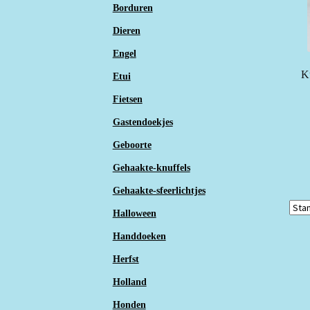
Borduren
Dieren
Engel
K
Etui
Fietsen
Gastendoekjes
Geboorte
Gehaakte-knuffels
Gehaakte-sfeerlichtjes
Halloween
Handdoeken
Herfst
Holland
Honden