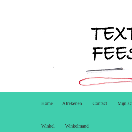
Ga
Ga
door
naar
Home
Afrekenen
Contact
Mijn ac
naar
de
navigatie
inhoud
Winkel
Winkelmand