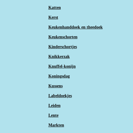
Katten
Kerst
Keukenhanddoek en theedoek
Keukenschorten
Kinderschortjes
Knikkerzak
Knuffel-konijn
Koningsdag
Kussens
Labeldoekjes
Leiden
Lente
Markten