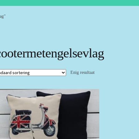
ag”
cootermetengelsevlag
Enig resultaat