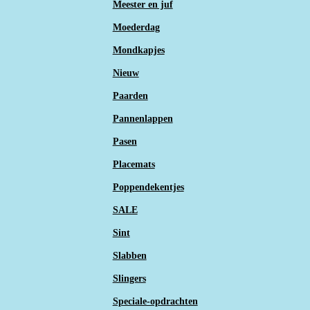
Meester en juf
Moederdag
Mondkapjes
Nieuw
Paarden
Pannenlappen
Pasen
Placemats
Poppendekentjes
SALE
Sint
Slabben
Slingers
Speciale-opdrachten