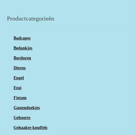
Productcategorieën
Badcapes
Bedankjes
Borduren
Dieren
Engel
Etui
Fietsen
Gastendoekjes
Geboorte
Gehaakte-knuffels