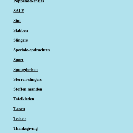
Poppendekentjes
SALE
Sint
Slabben
Slingers
Speciale-opdrachten
Sport
Spuugdoeken
Sterren-slingers
Stoffen manden
Tafelkleden
Tassen
Teckels
Thanksgiving