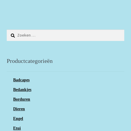
Zoeken
naar:
Productcategorieën
Badcapes
Bedankjes
Borduren
Dieren
Engel
Etui