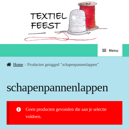
Ga
Ga
Menu
door
naar
naar
de
Home
Home
Producten getagged “schapenpannenlappen”
navigatie
inhoud
Subme
Winkel
schapenpannenlappen
uitvou
Winkelmand
Geen producten gevonden die aan je selectie
Voorwaarden
voldoen.
Over ons