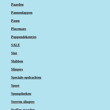
Paarden
Pannenlappen
Pasen
Placemats
Poppendekentjes
SALE
Sint
Slabben
Slingers
Speciale-opdrachten
Sport
Spuugdoeken
Sterren-slingers
Stoffen manden