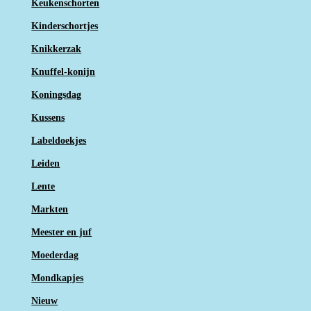
Keukenschorten
Kinderschortjes
Knikkerzak
Knuffel-konijn
Koningsdag
Kussens
Labeldoekjes
Leiden
Lente
Markten
Meester en juf
Moederdag
Mondkapjes
Nieuw