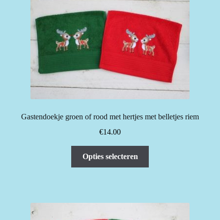
Deze
optie
kan
gekozen
worden
op
de
productpagina
Gastendoekje groen of rood met hertjes met belletjes riem
€
14.00
Dit
Opties selecteren
product
heeft
meerdere
variaties.
Deze