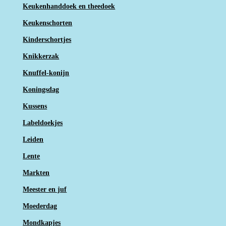
Keukenhanddoek en theedoek
Keukenschorten
Kinderschortjes
Knikkerzak
Knuffel-konijn
Koningsdag
Kussens
Labeldoekjes
Leiden
Lente
Markten
Meester en juf
Moederdag
Mondkapjes