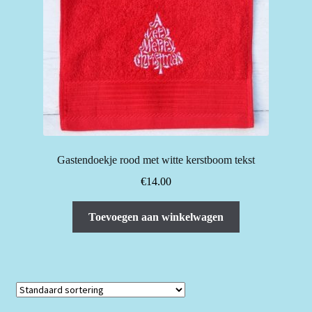
kan
gekozen
worden
op
de
productpagina
Gastendoekje rood met witte kerstboom tekst
€
14.00
Toevoegen aan winkelwagen