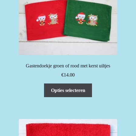
optie
kan
gekozen
worden
op
de
productpagina
Gastendoekje groen of rood met kerst uiltjes
€
14.00
Dit
Opties selecteren
product
heeft
meerdere
variaties.
Deze
optie