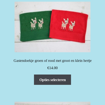
Gastendoekje groen of rood met groot en klein hertje
€
14.00
Dit
Opties selecteren
product
heeft
meerdere
variaties.