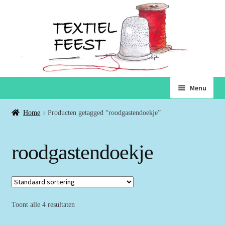
Ga
Ga
Menu
door
naar
naar
de
Home
Home
Producten getagged “roodgastendoekje”
navigatie
inhoud
Subme
Winkel
roodgastendoekje
uitvou
Winkelmand
Voorwaarden
Toont alle 4 resultaten
Over ons