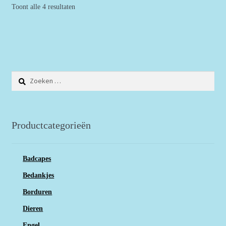
Toont alle 4 resultaten
Zoeken
naar:
Productcategorieën
Badcapes
Bedankjes
Borduren
Dieren
Engel