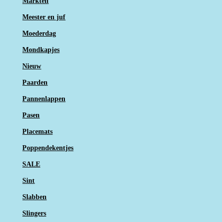
Markten
Meester en juf
Moederdag
Mondkapjes
Nieuw
Paarden
Pannenlappen
Pasen
Placemats
Poppendekentjes
SALE
Sint
Slabben
Slingers