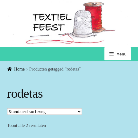
Ga
Ga
Menu
door
naar
naar
de
Home
Home
Producten getagged “rodetas”
navigatie
inhoud
Subme
Winkel
rodetas
uitvou
Winkelmand
Voorwaarden
Toont alle 2 resultaten
Over ons