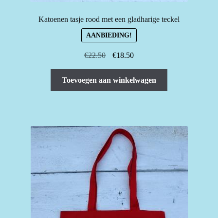
Katoenen tasje rood met een gladharige teckel
AANBIEDING!
Oorspronkelijke
Huidige
€
22.50
€
18.50
prijs
prijs
was:
is:
Toevoegen aan winkelwagen
€22.50.
€18.50.