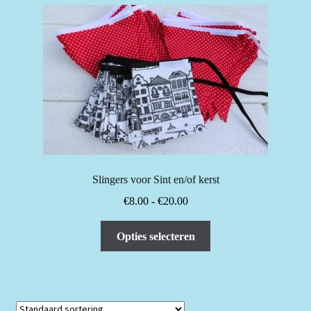
Slingers voor Sint en/of kerst
Prijsklasse:
€
8.00
-
€
20.00
€8.00
Dit
tot
Opties selecteren
product
€20.00
heeft
meerdere
variaties.