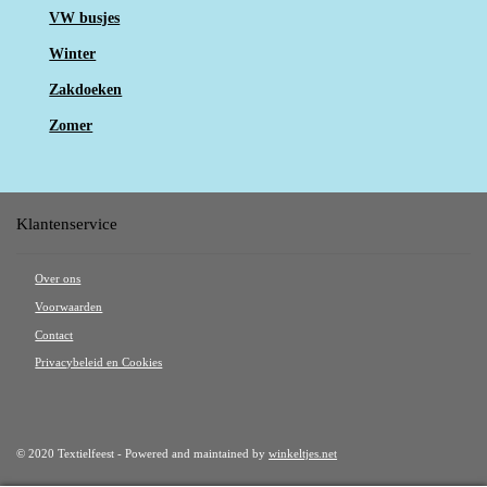
VW busjes
Winter
Zakdoeken
Zomer
Klantenservice
Over ons
Voorwaarden
Contact
Privacybeleid en Cookies
© 2020 Textielfeest - Powered and maintained by
winkeltjes.net