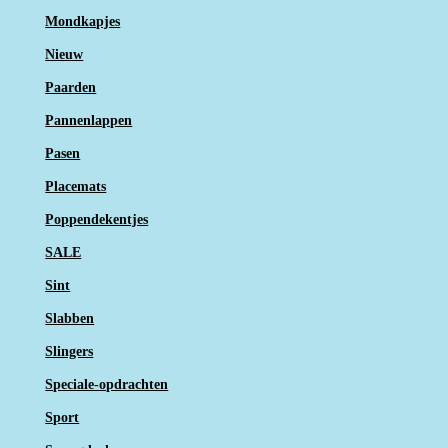
Mondkapjes
Nieuw
Paarden
Pannenlappen
Pasen
Placemats
Poppendekentjes
SALE
Sint
Slabben
Slingers
Speciale-opdrachten
Sport