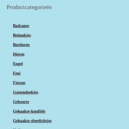
Productcategorieën
Badcapes
Bedankjes
Borduren
Dieren
Engel
Etui
Fietsen
Gastendoekjes
Geboorte
Gehaakte-knuffels
Gehaakte-sfeerlichtjes