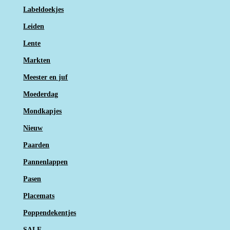
Labeldoekjes
Leiden
Lente
Markten
Meester en juf
Moederdag
Mondkapjes
Nieuw
Paarden
Pannenlappen
Pasen
Placemats
Poppendekentjes
SALE